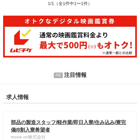
1/1
（全1件中1〜1件）
注目情報
求人情報
部品の製造スタッフ/軽作業/即日入寮/住み込み/寮完
備/8割入寮希望者
move on株式会社