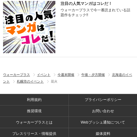
注目の人気マンガはコレだ！
ウォーカープラスで今一番読まれている話
題作をチェック!!
ウォーカープラス
イベント
今週末開催
午後・夕方開催
北海道のイベ
ント
札幌市のイベント
花火
利用規約
プライバシーポリシー
推奨環境
お問い合わせ
ウォーカープラスとは
Webプッシュ通知について
プレスリリース・情報提供
媒体資料