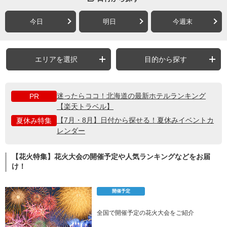
今日
明日
今週末
エリアを選択
目的から探す
迷ったらココ！北海道の最新ホテルランキング
PR
【楽天トラベル】
【7月・8月】日付から探せる！夏休みイベントカ
夏休み特集
レンダー
【花火特集】花火大会の開催予定や人気ランキングなどをお届
け！
開催予定
全国で開催予定の花火大会をご紹介