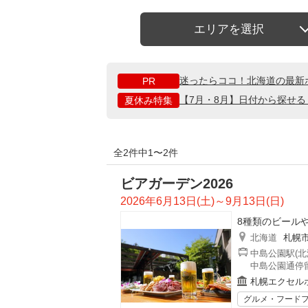
エリアを選択
迷ったらココ！北海道の最新
PR
【7月・8月】日付から探せ
夏休み特集
全2件中1〜2件
ビアガーデン2026
2026年6月13日(土)～9月13日(日)
8種類のビールや
北海道
札幌
中島公園駅(北
中島公園通停留
札幌エクセル
グルメ・フード