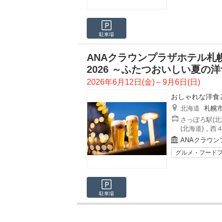
駐車場
ANAクラウンプラザホテル札幌 Be
2026 ～ふたつおいしい夏の
2026年6月12日(金)～9月6日(日)
おしゃれな洋食
北海道
札幌
さっぽろ駅(北
(北海道)
,
西４
ANAクラウ
グルメ・フード
駐車場