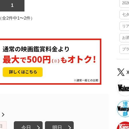
20
1
七
1（全2件中1〜2件）
リ
お
プ
月
日
今日
明日