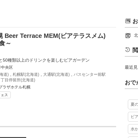
お
er Terrace MEM(ビアテラスメム)
北
洋食～
閲
と50種類以上のドリンクを楽しむビアガーデン
最近見
市中央区
海道)
,
札幌駅(北海道)
,
大通駅(北海道)
,
バスセンター前駅
丁目停留所(北海道)
おで
ンプラザホテル札幌
フェス
夏
ビ
水