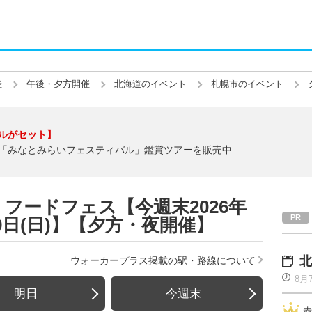
催
午後・夕方開催
北海道のイベント
札幌市のイベント
ルがセット】
「みなとみらいフェスティバル」鑑賞ツアーを販売中
フードフェス【今週末2026年
8月9日(日)】【夕方・夜開催】
北
ウォーカープラス掲載の駅・路線について
8月
明日
今週末
赤