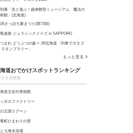
別展「光と遊ぶ！超体験型ミュージアム 魔法の
術館」(北海道)
026さっぽろ夏まつり(第73回)
竜迷路 ジュラシックメイズ in SAPPORO
つまれ どうぶつの森 × JR北海道「列車でガタゴ
 スタンプラリー」
もっと見る
海道おでかけスポットランキング
7日 9:32更新
海道立近代美術館
ッポロファクトリー
の王国ラグーン
竜町ひまわりの里
とろ海水浴場