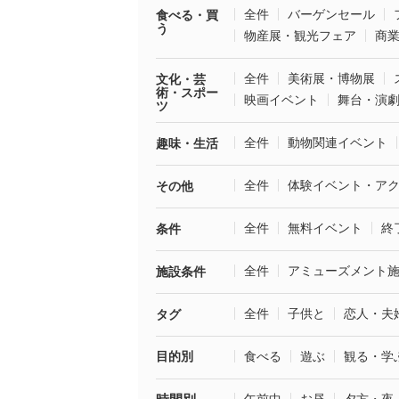
全件
バーゲンセール
食べる・買
う
物産展・観光フェア
商
全件
美術展・博物展
文化・芸
術・スポー
映画イベント
舞台・演
ツ
全件
動物関連イベント
趣味・生活
全件
体験イベント・ア
その他
全件
無料イベント
終
条件
全件
アミューズメント
施設条件
全件
子供と
恋人・夫
タグ
目的別
食べる
遊ぶ
観る・学