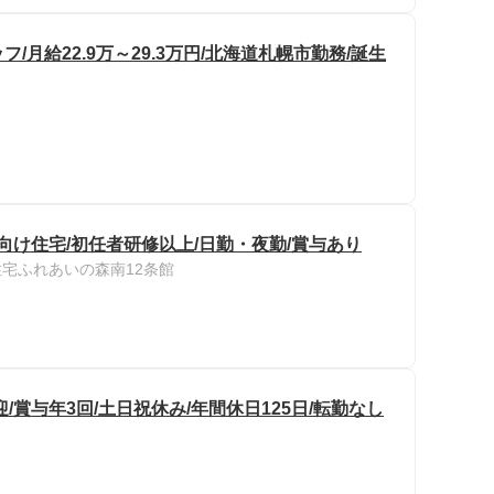
月給22.9万～29.3万円/北海道札幌市勤務/誕生
向け住宅/初任者研修以上/日勤・夜勤/賞与あり
宅ふれあいの森南12条館
賞与年3回/土日祝休み/年間休日125日/転勤なし