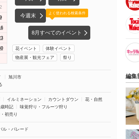
2
よく使われる検索条件
今週末
9
16
8月すべてのイベント
23
30
花イベント
体験イベント
物産展・観光フェア
祭り
編集
市
旭川市
る
葉
イルミネーション
カウントダウン
花・自然
・歳時記
味覚狩り・フルーツ狩り
袋・初売り
バル・パレード