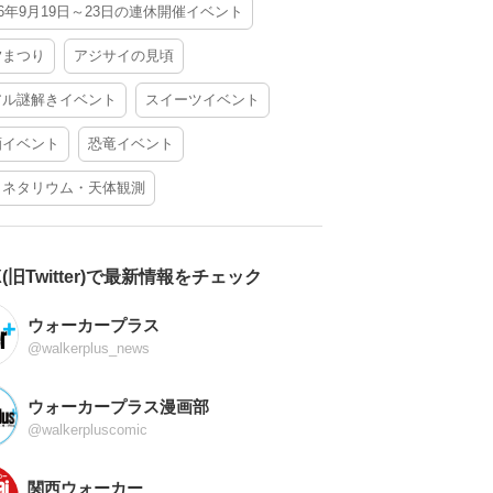
26年9月19日～23日の連休開催イベント
夕まつり
アジサイの見頃
アル謎解きイベント
スイーツイベント
酒イベント
恐竜イベント
ラネタリウム・天体観測
X(旧Twitter)で最新情報をチェック
ウォーカープラス
@walkerplus_news
ウォーカープラス漫画部
@walkerpluscomic
関西ウォーカー