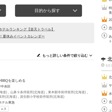
特
目的から探す
美
2
恐
ホテルランキング【楽天トラベル】
る！夏休みイベントカレンダー
あ
ト
もっと詳しい条件で絞り込む
北
8月
北
BBQを楽しめる
サ
市中央区
海道)
,
山鼻９条停留所(北海道)
,
東本願寺前停留所(北海道)
,
水
所(北海道)
,
資生館小学校前停留所(北海道)
北
ホテル東急
フェス
ふ