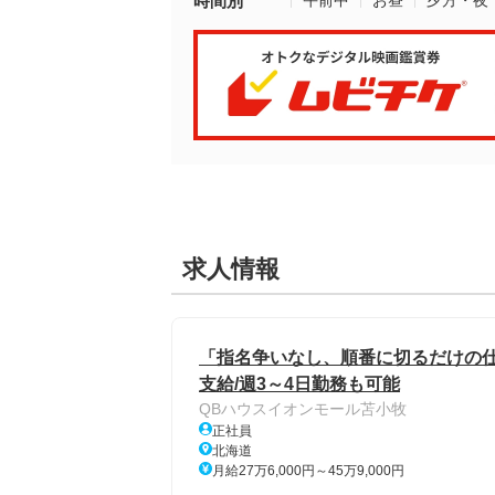
時間別
午前中
お昼
夕方・夜
求人情報
「指名争いなし、順番に切るだけの仕
支給/週3～4日勤務も可能
QBハウスイオンモール苫小牧
正社員
北海道
月給27万6,000円～45万9,000円