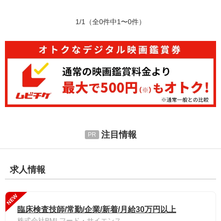
1/1
（全0件中1〜0件）
注目情報
求人情報
NEW
臨床検査技師/常勤/企業/新着/月給30万円以上
株式会社BMLフード・サイエンス