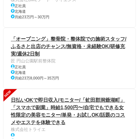
正社員
北海道
月給23万円～30万円
「オープニング」整骨院・整体院での施術スタッフ/
ふるさと出店のチャンス/無資格・未経験OK/研修充
実/週休2日制
匠 円山公園駅前整体院
正社員
北海道
月給23万8,000円～35万円
NEW
日払いOKで即日収入/モニター/「虻田郡洞爺湖町」
「スマホで副業」時給1,500円〜/自宅でもできる女
性限定の美容モニター/単発・お試しOK/話題のコス
メやエステを体験できる
株式会社トライエ