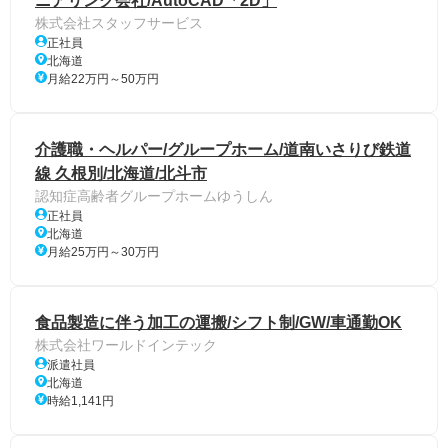
ニアリング会社/AutoCAD「2D」
株式会社スタッフサービス
正社員
北海道
月給22万円～50万円
介護職・ヘルパー/グループホーム/道南いさりび鉄道
線 久根別/北海道/北斗市
認知症高齢者グループホームゆうしん
正社員
北海道
月給25万円～30万円
食品製造に伴う加工の運搬/シフト制/GW/車通勤OK
株式会社ワールドインテック
派遣社員
北海道
時給1,141円