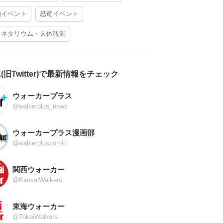
酒イベント
恐竜イベント
ラネタリウム・天体観測
X(旧Twitter)で最新情報をチェック
ウォーカープラス
@walkerplus_news
ウォーカープラス漫画部
@walkerpluscomic
関西ウォーカー
@KansaiWalkers
東海ウォーカー
@TokaiWalkers