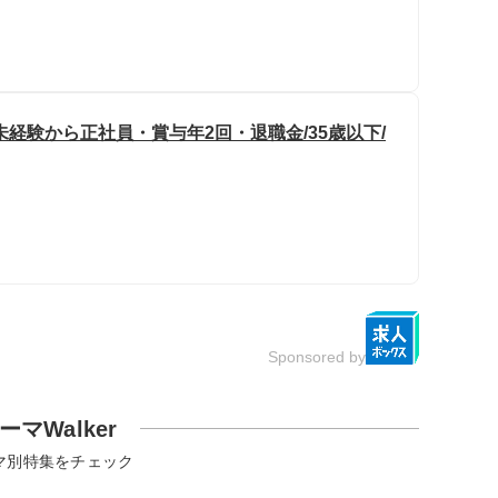
経験から正社員・賞与年2回・退職金/35歳以下/
Sponsored by
ーマWalker
マ別特集をチェック