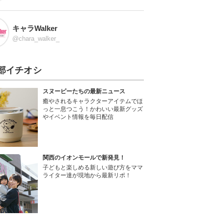
キャラWalker
@chara_walker_
部イチオシ
スヌーピーたちの最新ニュース
癒やされるキャラクターアイテムでほ
っと一息つこう！かわいい最新グッズ
やイベント情報を毎日配信
関西のイオンモールで新発見！
子どもと楽しめる新しい遊び方をママ
ライター達が現地から最新リポ！