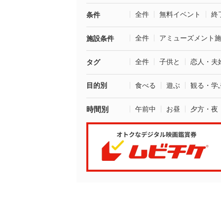
全件
無料イベント
終
条件
全件
アミューズメント
施設条件
全件
子供と
恋人・夫
タグ
目的別
食べる
遊ぶ
観る・学
時間別
午前中
お昼
夕方・夜