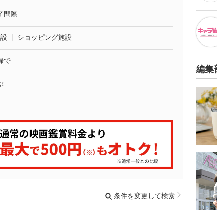
了間際
施設
ショッピング施設
婦で
編集
ぶ
条件を変更して検索