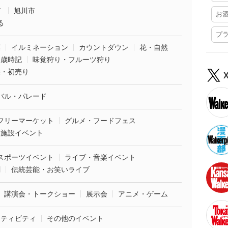
市
旭川市
お
る
プ
葉
イルミネーション
カウントダウン
花・自然
・歳時記
味覚狩り・フルーツ狩り
袋・初売り
バル・パレード
フリーマーケット
グルメ・フードフェス
業施設イベント
スポーツイベント
ライブ・音楽イベント
劇
伝統芸能・お笑いライブ
講演会・トークショー
展示会
アニメ・ゲーム
クティビティ
その他のイベント