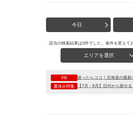
今日
該当の検索結果は0件でした。条件を変えて
エリアを選択
迷ったらココ！北海道の最新
PR
【7月・8月】日付から探せ
夏休み特集