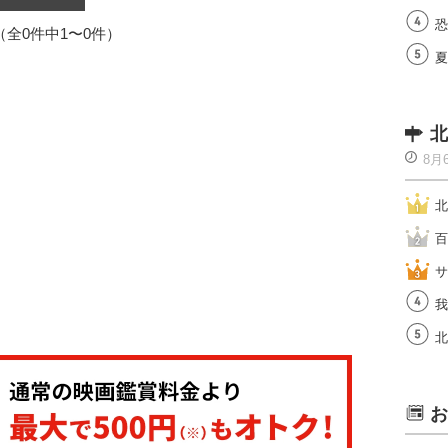
恐
1（全0件中1〜0件）
夏
北
8月
北
百
サ
我
北
お