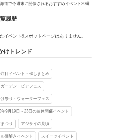
海道で今週末に開催されるおすすめイベント20選
覧履歴
たイベント&スポットページはありません。
かけトレンド
の注目イベント・催しまとめ
アガーデン・ビアフェス
かけ祭り・ウォーターフェス
26年9月19日～23日の連休開催イベント
夕まつり
アジサイの見頃
アル謎解きイベント
スイーツイベント