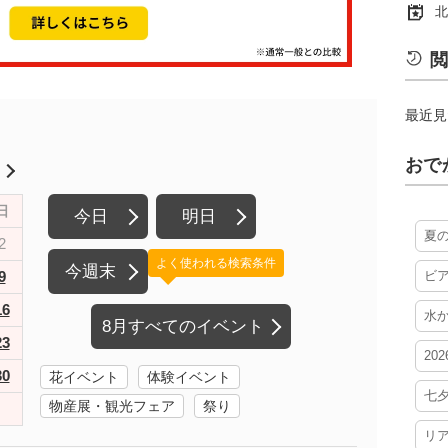
北
閲
最近見
おで
月
日
今日
明日
夏
2
よく使われる検索条件
今週末
9
ビ
16
水
8月すべてのイベント
23
20
30
花イベント
体験イベント
七
物産展・観光フェア
祭り
リ