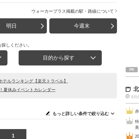
ウォーカープラス掲載の駅・路線について
明日
今週末
お探しください。
目的から探す
ホテルランキング【楽天トラベル】
北
る！夏休みイベントカレンダー
8月
赤
もっと詳しい条件で絞り込む
特
美
1
2