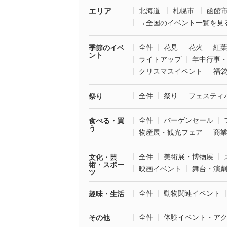
エリア
北海道
札幌市
函館
→全国のイベント一覧を見
全件
花見
花火
紅
季節のイベ
ント
ライトアップ
年中行事
クリスマスイベント
福
全件
祭り
フェスティ
祭り
全件
バーゲンセール
食べる・買
う
物産展・観光フェア
商
全件
美術展・博物展
文化・芸
術・スポー
映画イベント
舞台・演
ツ
全件
動物関連イベント
趣味・生活
全件
体験イベント・ア
その他