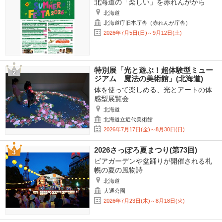
北海道の「楽しい」を赤れんがから
北海道
北海道庁旧本庁舎（赤れんが庁舎）
2026年7月5日(日)～9月12日(土)
特別展「光と遊ぶ！超体験型ミュー
ジアム 魔法の美術館」(北海道)
体を使って楽しめる、光とアートの体
感型展覧会
北海道
北海道立近代美術館
2026年7月17日(金)～8月30日(日)
2026さっぽろ夏まつり(第73回)
ビアガーデンや盆踊りが開催される札
幌の夏の風物詩
北海道
大通公園
2026年7月23日(木)～8月18日(火)