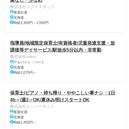
業なし・少なめ
株式会社ツクイスタッフ
派遣社員
北海道
時給1,300円～1,550円
指導員/地域限定保育士/有資格者/児童発達支援・放
課後等デイサービス/駅徒歩5分以内・非常勤
株式会社unico
アルバイト・パート
北海道
時給1,075円～
保育士/ピアノ・持ち帰り・ややこしい事ナシ・1日
4h～/週3～OK/夏休み明けスタートOK
株式会社ニッソーネット
派遣社員
北海道
時給1,450円～