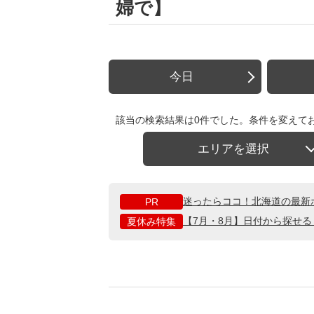
婦で】
今日
該当の検索結果は0件でした。条件を変えて
エリアを選択
迷ったらココ！北海道の最新
PR
【7月・8月】日付から探せ
夏休み特集