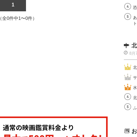
1
恐
あ
1（全0件中1〜0件）
ト
北
8月
北
サ
水
北
ふ
お