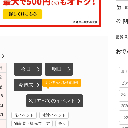
北
閲
最近見
おで
月
日
今日
明日
夏
2
よく使われる検索条件
ビ
今週末
9
水
16
8月すべてのイベント
23
20
30
花イベント
体験イベント
七
物産展・観光フェア
祭り