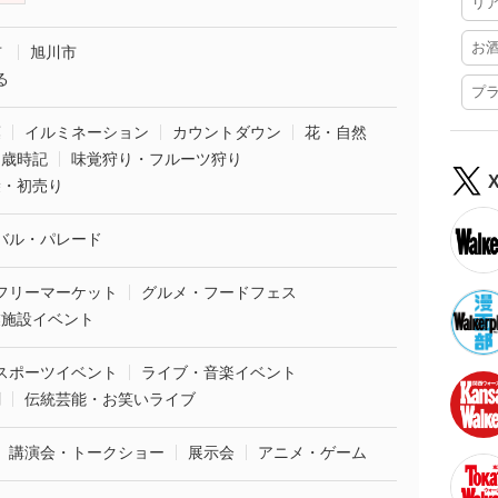
リ
お
市
旭川市
る
プ
葉
イルミネーション
カウントダウン
花・自然
・歳時記
味覚狩り・フルーツ狩り
袋・初売り
バル・パレード
フリーマーケット
グルメ・フードフェス
業施設イベント
スポーツイベント
ライブ・音楽イベント
劇
伝統芸能・お笑いライブ
講演会・トークショー
展示会
アニメ・ゲーム