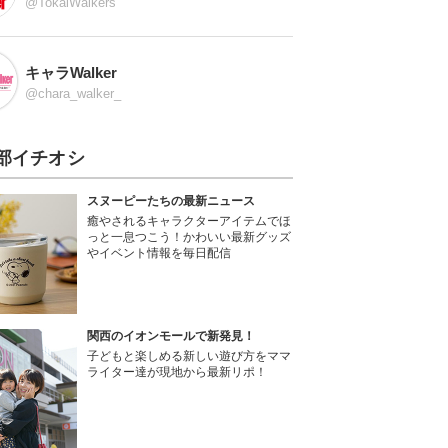
@TokaiWalkers
キャラWalker
@chara_walker_
部イチオシ
スヌーピーたちの最新ニュース
癒やされるキャラクターアイテムでほ
っと一息つこう！かわいい最新グッズ
やイベント情報を毎日配信
関西のイオンモールで新発見！
子どもと楽しめる新しい遊び方をママ
ライター達が現地から最新リポ！