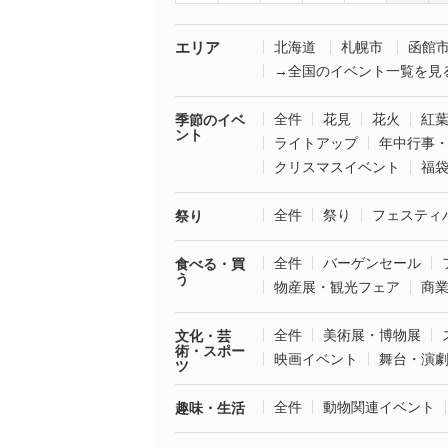
エリア
北海道
札幌市
函館
→全国のイベント一覧を見
全件
花見
花火
紅
季節のイベ
ント
ライトアップ
年中行事
クリスマスイベント
福
全件
祭り
フェスティ
祭り
全件
バーゲンセール
食べる・買
う
物産展・観光フェア
商
全件
美術展・博物展
文化・芸
術・スポー
映画イベント
舞台・演
ツ
全件
動物関連イベント
趣味・生活