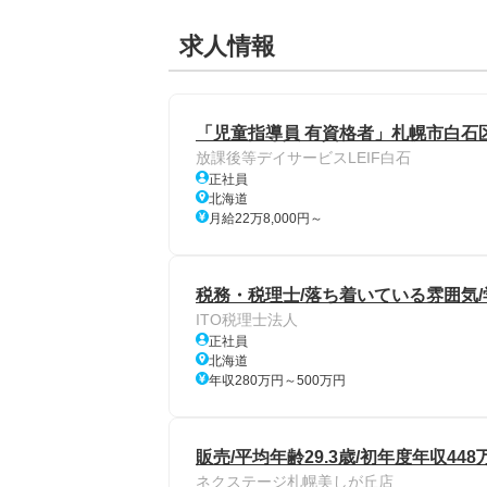
求人情報
「児童指導員 有資格者」札幌市白石
放課後等デイサービスLEIF白石
正社員
北海道
月給22万8,000円～
税務・税理士/落ち着いている雰囲気/
ITO税理士法人
正社員
北海道
年収280万円～500万円
販売/平均年齢29.3歳/初年度年収4
ネクステージ札幌美しが丘店