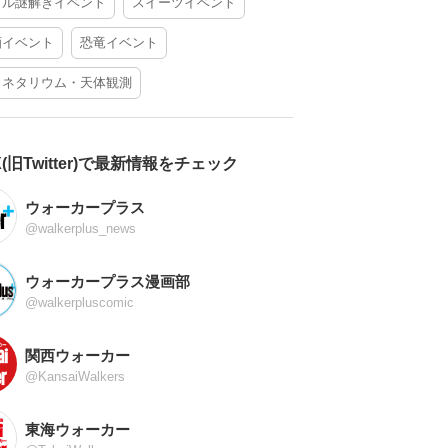
アル謎解きイベント
スイーツイベント
酒イベント
恐竜イベント
ラネタリウム・天体観測
X(旧Twitter)で最新情報をチェック
ウォーカープラス
@walkerplus_news
ウォーカープラス漫画部
@walkerpluscomic
関西ウォーカー
@KansaiWalkers
東海ウォーカー