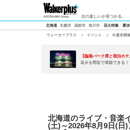
次の楽しいが見つかる。
北海道
札幌市
函館市
旭川市
花火特集
夏休
ウォーカープラス
イベント
今週末開
【臨港パーク席と宿泊ホテ
花火を間近で堪能できる！
北海道のライブ・音楽イ
(土)～2026年8月9日