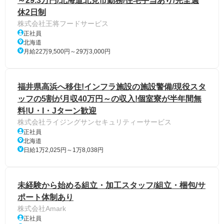
～29.3万円/北海道北見市勤務/住宅手当あり/完全週
休2日制
株式会社王将フードサービス
正社員
北海道
月給22万9,500円～29万3,000円
福井県高浜へ移住!インフラ施設の施設警備/現役スタ
ッフの5割が月収40万円～の収入!個室寮が半年間無
料!U・I・Jターン歓迎
株式会社ライジングサンセキュリティーサービス
正社員
北海道
日給1万2,025円～1万8,038円
未経験から始める組立・加工スタッフ/組立・梱包/サ
ポート体制あり
株式会社Amark
正社員