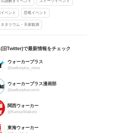
アル謎解きイベント
スイーツイベント
酒イベント
恐竜イベント
ラネタリウム・天体観測
X(旧Twitter)で最新情報をチェック
ウォーカープラス
@walkerplus_news
ウォーカープラス漫画部
@walkerpluscomic
関西ウォーカー
@KansaiWalkers
東海ウォーカー