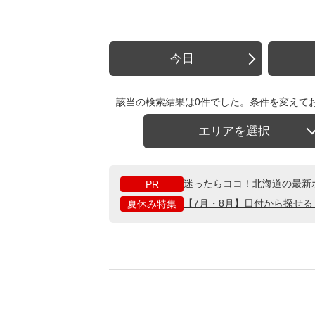
今日
該当の検索結果は0件でした。条件を変えて
エリアを選択
迷ったらココ！北海道の最新
PR
【7月・8月】日付から探せ
夏休み特集