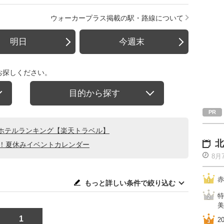
ウォーカープラス掲載の駅・路線について
明日
今週末
お探しください。
目的から探す
ホテルランキング【楽天トラベル】
北
る！夏休みイベントカレンダー
8月
赤
もっと詳しい条件で絞り込む
特
美
1
2