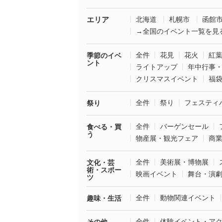
エリア
北海道
札幌市
函館
→全国のイベント一覧を見
全件
花見
花火
紅
季節のイベ
ント
ライトアップ
年中行事
クリスマスイベント
福
全件
祭り
フェスティ
祭り
全件
バーゲンセール
食べる・買
う
物産展・観光フェア
商
全件
美術展・博物展
文化・芸
術・スポー
映画イベント
舞台・演
ツ
全件
動物関連イベント
趣味・生活
全件
体験イベント・ア