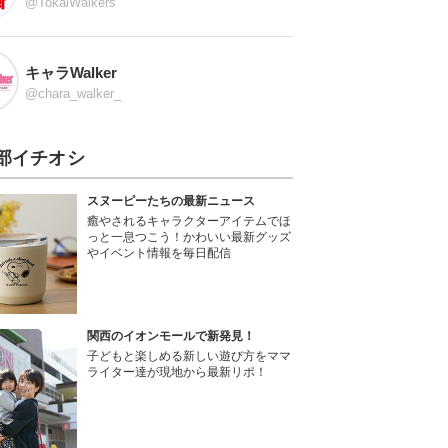
@TokaiWalkers
キャラWalker
@chara_walker_
部イチオシ
スヌーピーたちの最新ニュース
癒やされるキャラクターアイテムでほ
っと一息つこう！かわいい最新グッズ
やイベント情報を毎日配信
関西のイオンモールで新発見！
子どもと楽しめる新しい遊び方をママ
ライター達が現地から最新リポ！