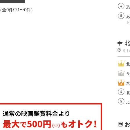
恐
1（全0件中1〜0件）
あ
ト
北
8月
北
サ
水
北
ふ
お