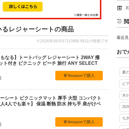
北
閲
ているレジャーシートの商品
最近見
※2026年08月07日08時 時点の情報です
おで
もなる】トートバッグ レジャーシート 2WAY 撥
ケット付き ピクニック ビーチ 旅行 ANY SELECT
夏
Amazonで購入
円
ビ
水
レジャーシート ピクニックマット 厚手 大型 コンパクト
4人でも楽々】 保温 断熱 防水 持ち手 肩がけベ
20
七
Amazonで購入
円