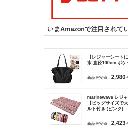
いまAmazonで注目され
【レジャーシートに
水 直径100cm ポ
2,980
新品最安値：
marinewave 
【ビッグサイズで大人
ルト付き (ピンク)
2,423
新品最安値：