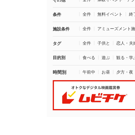
その他
全件
無料イベント
終
条件
全件
アミューズメント
施設条件
全件
子供と
恋人・夫
タグ
目的別
食べる
遊ぶ
観る・学
時間別
午前中
お昼
夕方・夜