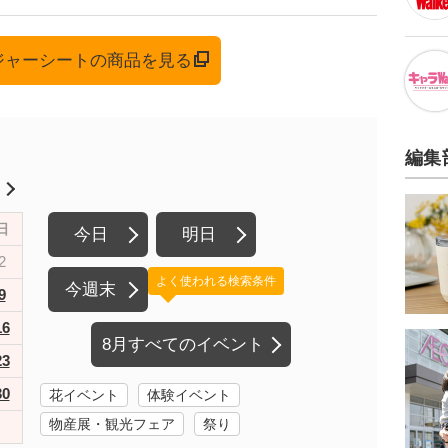
レジャーシートの商品を見る
編集
月
日
今日
明日
2
よく使われる検索条件
今週末
9
16
8月すべてのイベント
23
30
花イベント
体験イベント
物産展・観光フェア
祭り