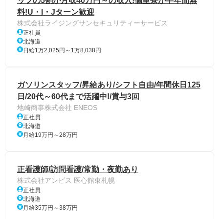
ッフの5割が月収40万円～の収入!個室寮が半年間無
料!U・I・Jターン歓迎
株式会社ライジングサンセキュリティーサービス
正社員
北海道
日給1万2,025円～1万8,038円
ガソリンスタッフ/昇給あり/シフト自由/年間休日125
日/20代～60代まで活躍中!/賞与3回
地崎商事株式会社 ENEOS
正社員
北海道
月給19万円～28万円
正看護師/訪問看護/常勤・夜勤あり
株式会社アンビス 医心館東札幌
正社員
北海道
月給35万円～38万円