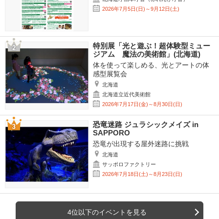
2026年7月5日(日)～9月12日(土)
特別展「光と遊ぶ！超体験型ミュー
ジアム 魔法の美術館」(北海道)
体を使って楽しめる、光とアートの体
感型展覧会
北海道
北海道立近代美術館
2026年7月17日(金)～8月30日(日)
恐竜迷路 ジュラシックメイズ in
SAPPORO
恐竜が出現する屋外迷路に挑戦
北海道
サッポロファクトリー
2026年7月18日(土)～8月23日(日)
4位以下のイベントを見る