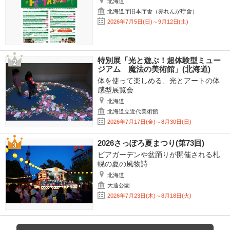
北海道
北海道庁旧本庁舎（赤れんが庁舎）
2026年7月5日(日)～9月12日(土)
特別展「光と遊ぶ！超体験型ミュー
ジアム 魔法の美術館」(北海道)
体を使って楽しめる、光とアートの体
感型展覧会
北海道
北海道立近代美術館
2026年7月17日(金)～8月30日(日)
2026さっぽろ夏まつり(第73回)
ビアガーデンや盆踊りが開催される札
幌の夏の風物詩
北海道
大通公園
2026年7月23日(木)～8月18日(火)