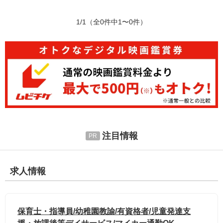
1/1
（全0件中1〜0件）
注目情報
求人情報
保育士・指導員/幼稚園教諭/有資格者/児童発達支