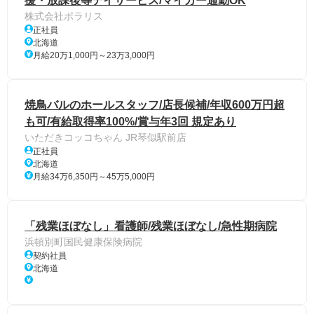
援・放課後等デイサービス/マイカー通勤OK
株式会社ポラリス
正社員
北海道
月給20万1,000円～23万3,000円
焼鳥バルのホールスタッフ/店長候補/年収600万円超
も可/有給取得率100%/賞与年3回 規定あり
いただきコッコちゃん JR琴似駅前店
正社員
北海道
月給34万6,350円～45万5,000円
「残業ほぼなし」看護師/残業ほぼなし/急性期病院
浜頓別町国民健康保険病院
契約社員
北海道