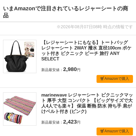
いまAmazonで注目されているレジャーシートの商
品
※2026年08月07日08時 時点の情報です
【レジャーシートにもなる】トートバッグ
レジャーシート 2WAY 撥水 直径100cm ポケ
ット付き ピクニック ビーチ 旅行 ANY
SELECT
2,980
新品最安値：
円
Amazonで購入
marinewave レジャーシート ピクニックマッ
ト 厚手 大型 コンパクト 【ビッグサイズで大
人4人でも楽々】 保温 断熱 防水 持ち手 肩が
けベルト付き (ピンク)
2,423
新品最安値：
円
Amazonで購入