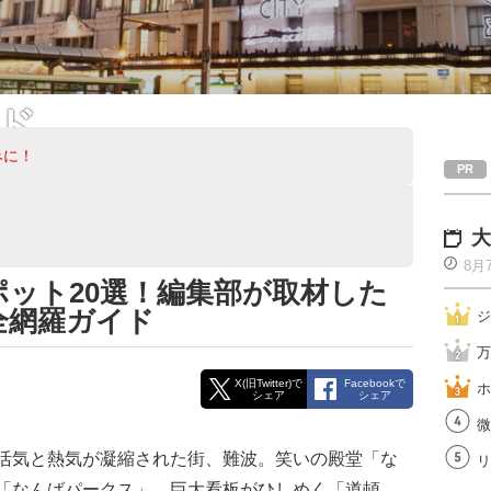
ド
みに！
どのエンタメ溢れる街、難
ポットから穴場まで、その
大
8月
スポット20選！編集部が取材した
全網羅ガイド
ジ
万
X(旧Twitter)で
Facebookで
ホ
シェア
シェア
微
活気と熱気が凝縮された街、難波。笑いの殿堂「な
リ
「なんばパークス」、巨大看板がひしめく「道頓