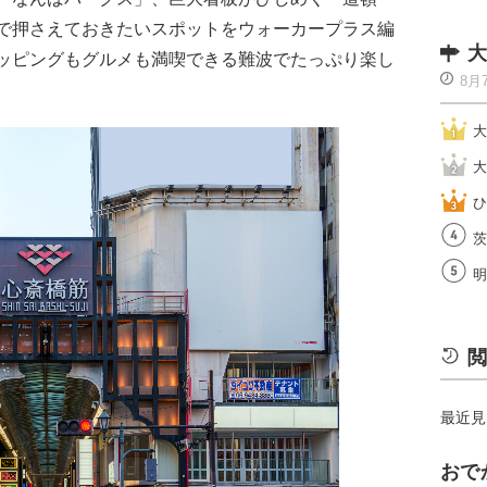
で押さえておきたいスポットをウォーカープラス編
大
ッピングもグルメも満喫できる難波でたっぷり楽し
8月
大
大
ひ
茨
明
閲
最近見
おで