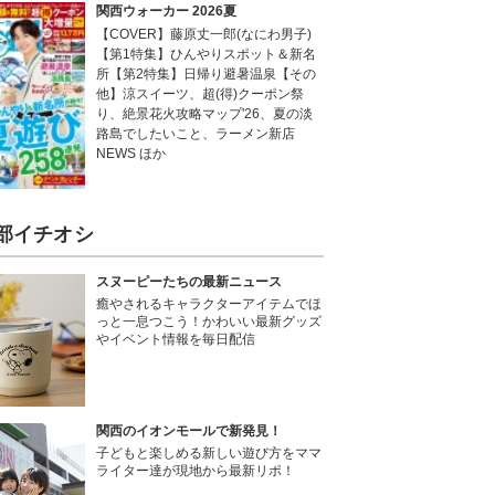
関西ウォーカー 2026夏
【COVER】藤原丈一郎(なにわ男子)
【第1特集】ひんやりスポット＆新名
所【第2特集】日帰り避暑温泉【その
他】涼スイーツ、超(得)クーポン祭
り、絶景花火攻略マップ'26、夏の淡
路島でしたいこと、ラーメン新店
NEWS ほか
部イチオシ
スヌーピーたちの最新ニュース
癒やされるキャラクターアイテムでほ
っと一息つこう！かわいい最新グッズ
やイベント情報を毎日配信
関西のイオンモールで新発見！
子どもと楽しめる新しい遊び方をママ
ライター達が現地から最新リポ！