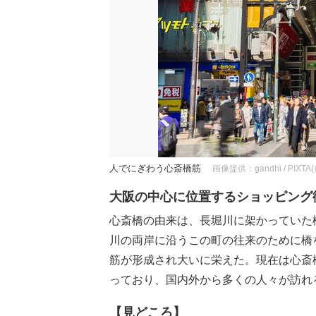
人でにぎわう心斎橋筋
画像提供：gandhi / PIXT
大阪の中心に位置するショッピング
心斎橋の由来は、長堀川に架かっていた橋
川の両岸に沿うこの町の往来のために橋
筋が形成され大いに栄えた。現在は心斎
っており、国内外から多くの人々が訪れ
【見どころ】