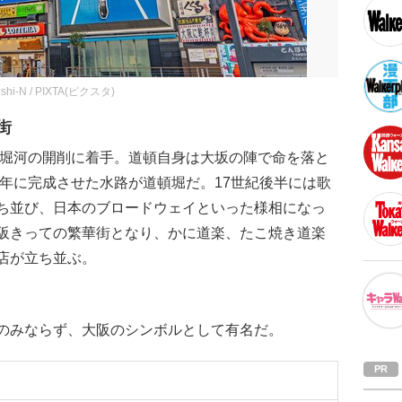
hi-N / PIXTA(ピクスタ)
街
南堀河の開削に着手。道頓自身は大坂の陣で命を落と
5年に完成させた水路が道頓堀だ。17世紀後半には歌
ち並び、日本のブロードウェイといった様相になっ
阪きっての繁華街となり、かに道楽、たこ焼き道楽
店が立ち並ぶ。
のみならず、大阪のシンボルとして有名だ。