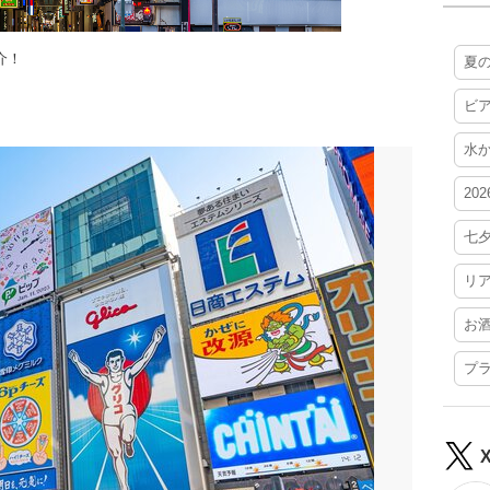
介！
夏
ビ
水
20
七
リ
お
プ