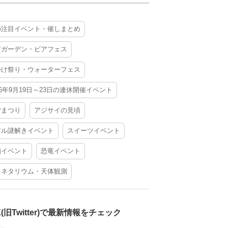
の注目イベント・催しまとめ
アガーデン・ビアフェス
かけ祭り・ウォーターフェス
26年9月19日～23日の連休開催イベント
夕まつり
アジサイの見頃
アル謎解きイベント
スイーツイベント
酒イベント
恐竜イベント
ラネタリウム・天体観測
X(旧Twitter)で最新情報をチェック