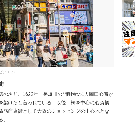
A(ピクスタ)
街
の名前。1622年、長堀川の開削者の1人岡田心斎が
を架けたと言われている。以後、橋を中心に心斎橋
橋筋商店街として大阪のショッピングの中心地とな
る。