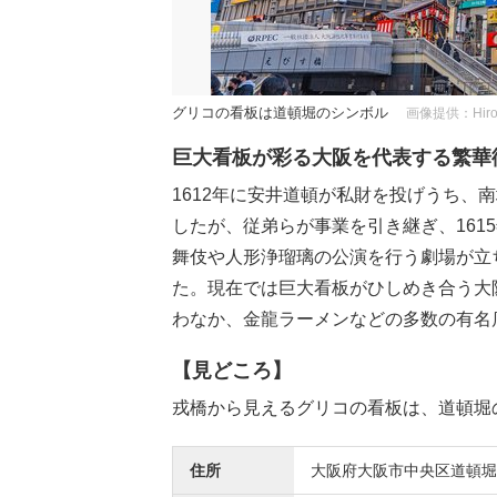
グリコの看板は道頓堀のシンボル
画像提供：Hiros
巨大看板が彩る大阪を代表する繁華
1612年に安井道頓が私財を投げうち、
したが、従弟らが事業を引き継ぎ、161
舞伎や人形浄瑠璃の公演を行う劇場が立
た。現在では巨大看板がひしめき合う大
わなか、金龍ラーメンなどの多数の有名
【見どころ】
戎橋から見えるグリコの看板は、道頓堀
住所
大阪府大阪市中央区道頓堀