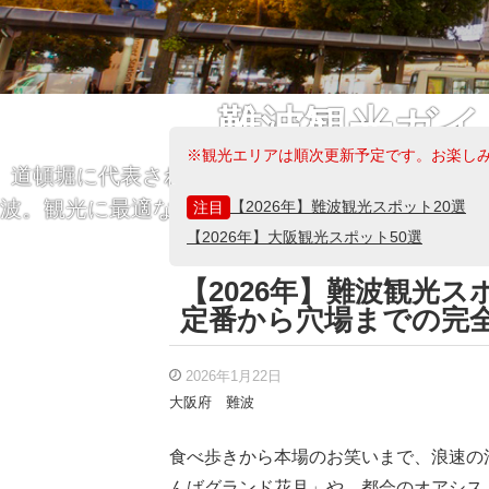
難波観光ガイ
※観光エリアは順次更新予定です。お楽し
道頓堀に代表される食文化と、お笑い・舞台な
波。観光に最適なこのエリアの、外せない王道ス
【2026年】難波観光スポット20選
注目
【2026年】大阪観光スポット50選
魅力を徹底ガイド！
【2026年】難波観光
定番から穴場までの完
2026年1月22日
大阪府
難波
食べ歩きから本場のお笑いまで、浪速の
んばグランド花月」や、都会のオアシス