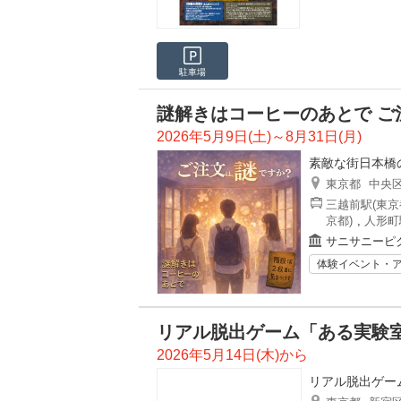
駐車場
謎解きはコーヒーのあとで ご
2026年5月9日(土)～8月31日(月)
素敵な街日本橋
東京都
中央
三越前駅(東京
京都)
,
人形町
サニサニーピ
体験イベント・
リアル脱出ゲーム「ある実験室
2026年5月14日(木)から
リアル脱出ゲー