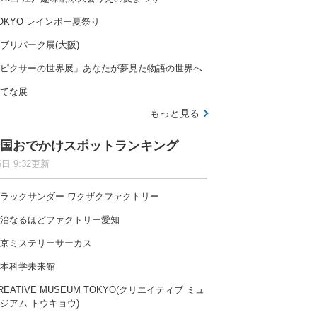
OKYO レインボー夏祭り
ブリパーク展(大阪)
ピクサーの世界展」あなたが夢見た物語の世界へ
てな展
もっと見る
国おでかけスポットランキング
6日 9:32更新
ラックサンダー ワクザクファクトリー
治なるほどファクトリー愛知
京ミステリーサーカス
本科学未来館
REATIVE MUSEUM TOKYO(クリエイティブ ミュ
ジアム トウキョウ)