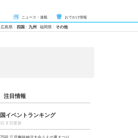
ニュース・連載
おでかけ情報
広島県
四国
九州
福岡県
その他
注目情報
国イベントランキング
6日 9:32更新
75回 江戸趣味納涼大会うえの夏まつり