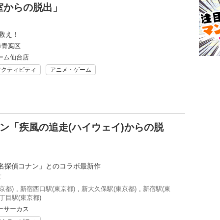
室からの脱出」
を救え！
市青葉区
ーム仙台店
アクティビティ
アニメ・ゲーム
ン「疾風の追走(ハイウェイ)からの脱
名探偵コナン」とのコラボ最新作
区
京都)
,
新宿西口駅(東京都)
,
新大久保駅(東京都)
,
新宿駅(東
丁目駅(東京都)
ーサーカス