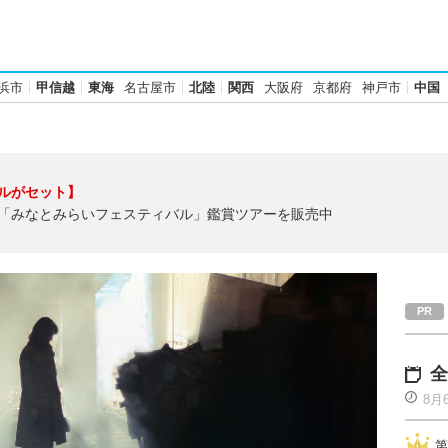
浜市
甲信越
東海
名古屋市
北陸
関西
大阪府
京都府
神戸市
中国
ルがセット】
「みなとみらいフェスティバル」鑑賞ツアーを販売中
全
8月
第