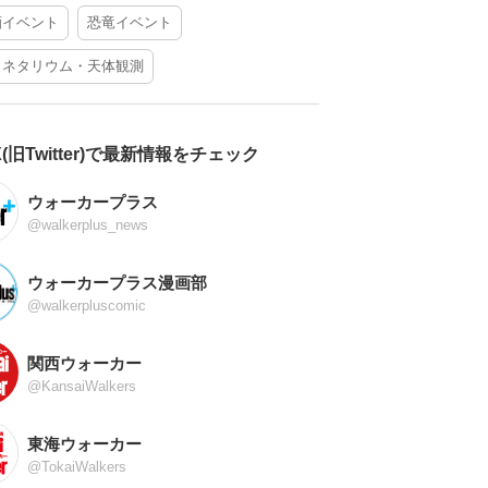
酒イベント
恐竜イベント
ラネタリウム・天体観測
X(旧Twitter)で最新情報をチェック
ウォーカープラス
@walkerplus_news
ウォーカープラス漫画部
@walkerpluscomic
関西ウォーカー
@KansaiWalkers
東海ウォーカー
@TokaiWalkers