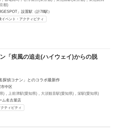
京都)
RGESPOT」設置駅（計78駅）
験イベント・アクティビティ
ン「疾風の追走(ハイウェイ)からの脱
名探偵コナン」とのコラボ最新作
屋市中区
県)
,
上前津駅(愛知県)
,
大須観音駅(愛知県)
,
栄駅(愛知県)
ーム名古屋店
アクティビティ