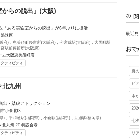
からの脱出」(大阪)
閲
ム「ある実験室からの脱出」が6年ぶりに復活
最近見
市浪速区
阪府)
,
恵美須町停留所(大阪府)
,
今宮戎駅(大阪府)
,
大国町駅
宮駅前停留所(大阪府)
おで
ーム大阪恵美須町店
アクティビティ
夏
ビ
ク北九州
水
脱出・踏破アトラクション
20
州市小倉北区
県)
,
平和通駅(福岡県)
,
小倉駅(福岡県)
,
旦過駅(福岡県)
七
北九州 2F 特設会場
アクティビティ
リ