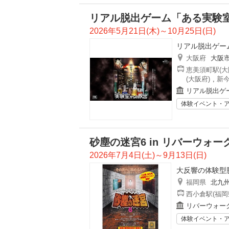
リアル脱出ゲーム「ある実験室
2026年5月21日(木)～10月25日(日)
リアル脱出ゲー
大阪府
大阪
恵美須町駅(大
(大阪府)
,
新今
リアル脱出ゲ
体験イベント・
砂塵の迷宮6 in リバーウォー
2026年7月4日(土)～9月13日(日)
大反響の体験型
福岡県
北九
西小倉駅(福岡
リバーウォーク
体験イベント・