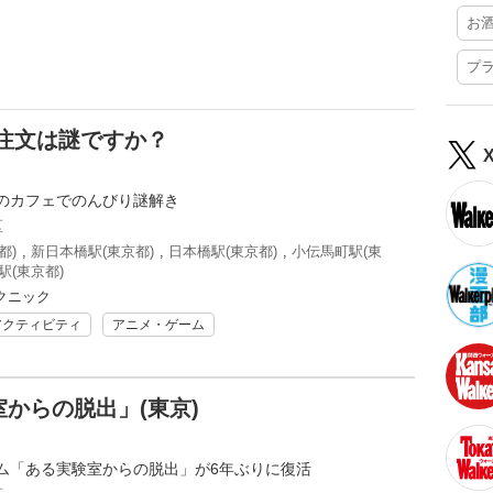
お
プ
注文は謎ですか？
のカフェでのんびり謎解き
区
都)
,
新日本橋駅(東京都)
,
日本橋駅(東京都)
,
小伝馬町駅(東
駅(東京都)
クニック
アクティビティ
アニメ・ゲーム
からの脱出」(東京)
ム「ある実験室からの脱出」が6年ぶりに復活