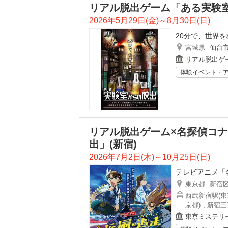
リアル脱出ゲーム「ある実験
2026年5月29日(金)～8月30日(日)
20分で、世界
宮城県
仙台
リアル脱出ゲ
体験イベント・
リアル脱出ゲーム×名探偵コナ
出」(新宿)
2026年7月2日(木)～10月25日(日)
テレビアニメ「
東京都
新宿
西武新宿駅(東
京都)
,
新宿三
東京ミステリ