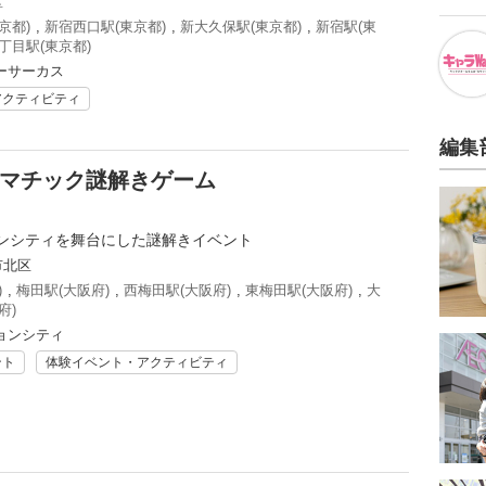
区
京都)
,
新宿西口駅(東京都)
,
新大久保駅(東京都)
,
新宿駅(東
丁目駅(東京都)
ーサーカス
アクティビティ
編集
ラマチック謎解きゲーム
ンシティを舞台にした謎解きイベント
市北区
)
,
梅田駅(大阪府)
,
西梅田駅(大阪府)
,
東梅田駅(大阪府)
,
大
府)
ョンシティ
ント
体験イベント・アクティビティ