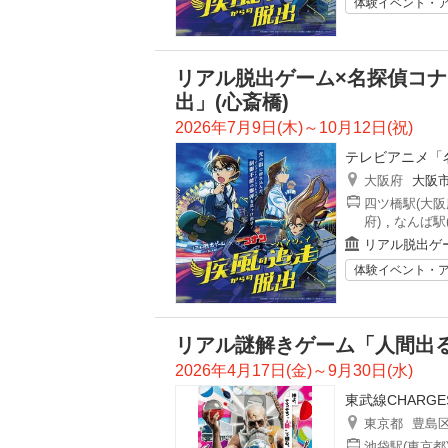
体験イベント・
リアル脱出ゲーム×名探偵コナ
出」(心斎橋)
2026年7月9日(木)～10月12日(祝)
テレビアニメ「
大阪府
大阪
四ツ橋駅(大阪
府)
,
なんば駅
リアル脱出ゲ
体験イベント・
リアル謎解きゲーム「人間出
2026年4月17日(金)～9月30日(水)
東武線CHARG
東京都
豊島
池袋駅(東京都