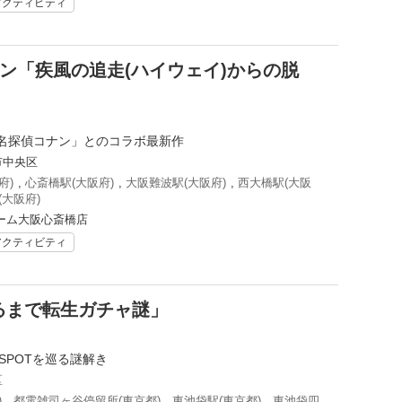
アクティビティ
ン「疾風の追走(ハイウェイ)からの脱
名探偵コナン」とのコラボ最新作
市中央区
府)
,
心斎橋駅(大阪府)
,
大阪難波駅(大阪府)
,
西大橋駅(大阪
(大阪府)
ーム大阪心斎橋店
アクティビティ
るまで転生ガチャ謎」
ESPOTを巡る謎解き
区
)
,
都電雑司ヶ谷停留所(東京都)
,
東池袋駅(東京都)
,
東池袋四