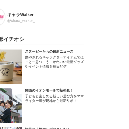
キャラWalker
@chara_walker_
部イチオシ
スヌーピーたちの最新ニュース
癒やされるキャラクターアイテムでほ
っと一息つこう！かわいい最新グッズ
やイベント情報を毎日配信
関西のイオンモールで新発見！
子どもと楽しめる新しい遊び方をママ
ライター達が現地から最新リポ！