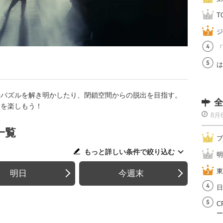
T
ジ
「
は
やパズルを解き明かしたり、閉鎖空間からの脱出を目指す。
全
験を楽しもう！
8月
一覧
ブ
もっと詳しい条件で絞り込む
明
東
明日
今週末
日
C
ー