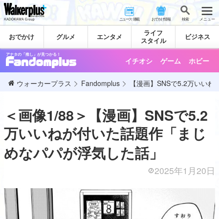
ニュース･連載
おでかけ情報
検 索
メニュー
ライフ
おでかけ
グルメ
エンタメ
ビジネス
スタイル
アナタの「推し」が見つかる！
イチオシ
ゲーム
ホビー
ウォーカープラス
Fandomplus
【漫画】SNSで5.2万いい
＜画像1/88＞【漫画】SNSで5.2
万いいねが付いた話題作「まじ
めなパパが浮気した話」
2025年1月20日