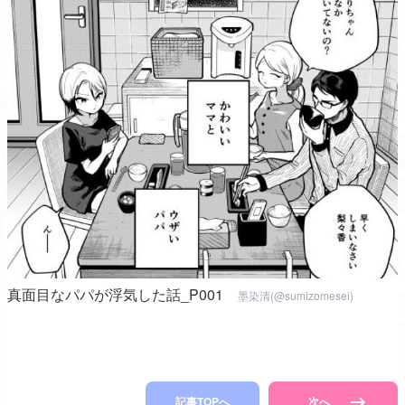
真面目なパパが浮気した話_P001
墨染清(@sumizomesei)
記事TOPへ
次へ