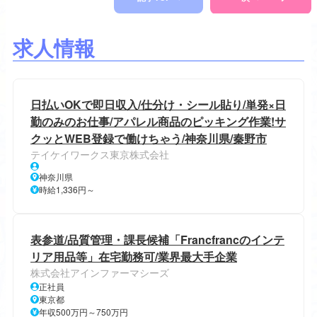
求人情報
日払いOKで即日収入/仕分け・シール貼り/単発×日
勤のみのお仕事/アパレル商品のピッキング作業!サ
クッとWEB登録で働けちゃう/神奈川県/秦野市
テイケイワークス東京株式会社
神奈川県
時給1,336円～
表参道/品質管理・課長候補「Francfrancのインテ
リア用品等」在宅勤務可/業界最大手企業
株式会社アインファーマシーズ
正社員
東京都
年収500万円～750万円