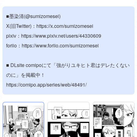
■墨染清(@sumizomesei)
X(旧Twitter)：
https://x.com/sumizomesei
pixiv：
https://www.pixiv.net/users/44330609
foriio：
https://www.foriio.com/sumizomesei
■ DLsite comipoにて「強がりユキヒト君はデレたくない
のに」を掲載中！
https://comipo.app/series/web/48491/