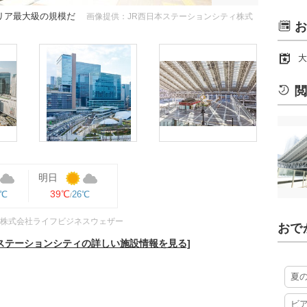
リア最大級の規模だ
画像提供：JR西日本ステーションシティ株式
お
大
閲
明日
39℃
8℃
26℃
株式会社ライフビジネスウェザー
おで
ステーションシティの詳しい施設情報を見る]
夏
ビ