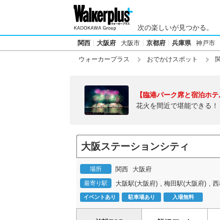
次の楽しいが見つかる。
関西
大阪府
大阪市
京都府
兵庫県
神戸市
ウォーカープラス
おでかけスポット
【臨港パーク席と宿泊ホテ
花火を間近で堪能できる！
大阪ステーションシティ
場所
関西
大阪府
,
,
最寄り駅
大阪駅(大阪府)
梅田駅(大阪府)
西
イベントあり
駐車場あり
入場無料