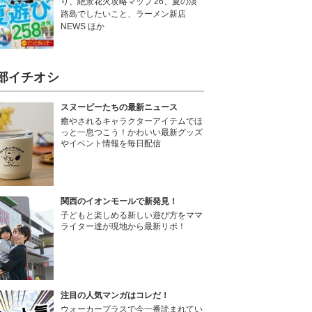
り、絶景花火攻略マップ'26、夏の淡
路島でしたいこと、ラーメン新店
NEWS ほか
部イチオシ
スヌーピーたちの最新ニュース
癒やされるキャラクターアイテムでほ
っと一息つこう！かわいい最新グッズ
やイベント情報を毎日配信
関西のイオンモールで新発見！
子どもと楽しめる新しい遊び方をママ
ライター達が現地から最新リポ！
注目の人気マンガはコレだ！
ウォーカープラスで今一番読まれてい