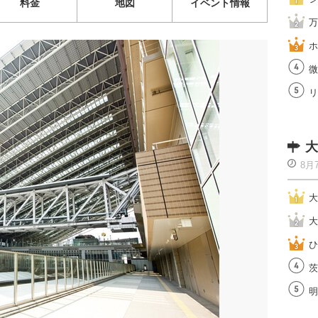
料金
地図
イベント情報
万
ホ
微
リ
大
8月
大
大
ひ
茨
明