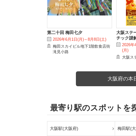
第二十回 梅田七夕
大阪ステ
チック謎
2026年6月1日(月)～8月8日(土)
2026年
梅田スカイビル地下1階飲食店街
(月)
滝見小路
大阪ス
大阪府の本
最寄り駅のスポットを
大阪駅(大阪府)
梅田駅(大