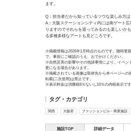
ます。
Q：担当者だから知っているツウな楽しみ方は
A：大阪ステーションシティ内には南ゲート広
りますのでそれらを巡ってみるのも楽しいか
る多種多様なアートも見どころです。
※掲載情報は2026年1月時点のものです。随時
で、事前にご確認のうえ、おでかけください。
※自然災害の影響やその他諸事情により、イベン
更になる場合があります。
※掲載されている画像は取材先から本ページへの
転載(二次使用)は禁止です。
※表示料金は消費税8％ないし10％の内税表示で
タグ・カテゴリ
関西
大阪府
ファッションビル・商業施設
施設TOP
詳細データ