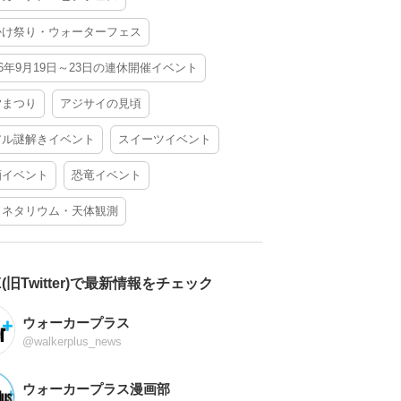
かけ祭り・ウォーターフェス
26年9月19日～23日の連休開催イベント
夕まつり
アジサイの見頃
アル謎解きイベント
スイーツイベント
酒イベント
恐竜イベント
ラネタリウム・天体観測
X(旧Twitter)で最新情報をチェック
ウォーカープラス
@walkerplus_news
ウォーカープラス漫画部