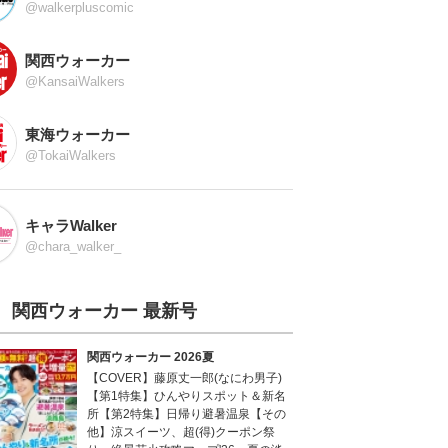
@walkerpluscomic
関西ウォーカー
@KansaiWalkers
東海ウォーカー
@TokaiWalkers
キャラWalker
@chara_walker_
関西ウォーカー 最新号
関西ウォーカー 2026夏
【COVER】藤原丈一郎(なにわ男子)
【第1特集】ひんやりスポット＆新名
所【第2特集】日帰り避暑温泉【その
他】涼スイーツ、超(得)クーポン祭