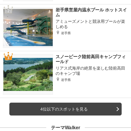
岩手県営屋内温水プール ホットスイ
ム
アミューズメントと競泳用プールが楽
しめる
岩手県
スノーピーク陸前高田キャンプフィ
ールド
リアス式海岸の絶景を楽しむ陸前高田
のキャンプ場
岩手県
4位以下のスポットを見る
テーマWalker