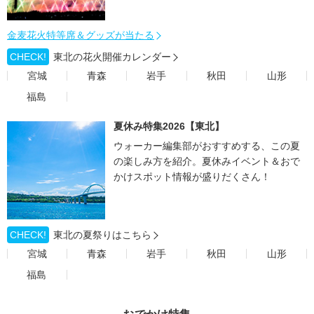
金麦花火特等席＆グッズが当たる
CHECK!
東北の花火開催カレンダー
宮城
青森
岩手
秋田
山形
福島
夏休み特集2026【東北】
ウォーカー編集部がおすすめする、この夏
の楽しみ方を紹介。夏休みイベント＆おで
かけスポット情報が盛りだくさん！
CHECK!
東北の夏祭りはこちら
宮城
青森
岩手
秋田
山形
福島