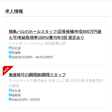
求人情報
焼鳥バルのホールスタッフ/店長候補/年収600万円超
も可/有給取得率100%/賞与年3回 規定あり
いただきコッコちゃん 仙台駅東口店
正社員
宮城県
月給36万200円～46万5,000円
NEW
無資格可の調理師/調理スタッフ
エームサービス株式会社 住友ゴム工業 白河工場 社員食堂内
の厨房
正社員
福島県
月給20万円～25万円