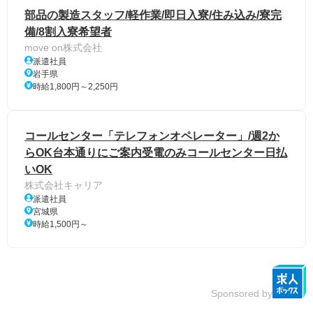
部品の製造スタッフ/軽作業/即日入寮/住み込み/寮完
備/8割入寮希望者
move on株式会社
派遣社員
岩手県
時給1,800円～2,250円
コールセンター「テレフォンオペレーター」/週2か
らOK台本通りにご案内受電のみコールセンター日払
いOK
株式会社キャリア
派遣社員
宮城県
時給1,500円～
Sponsored by