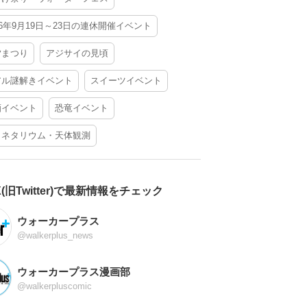
26年9月19日～23日の連休開催イベント
夕まつり
アジサイの見頃
アル謎解きイベント
スイーツイベント
酒イベント
恐竜イベント
ラネタリウム・天体観測
X(旧Twitter)で最新情報をチェック
ウォーカープラス
@walkerplus_news
ウォーカープラス漫画部
@walkerpluscomic