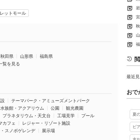
岩
レットモール
宮
秋
山
福
秋田県
山形県
福島県
閲
一覧を見る
最近見
おで
施設
テーマパーク・アミューズメントパーク
水族館・アクアリウム
公園
観光農園
夏
プラネタリウム・天文台
工場見学
プール
マカフェ
レジャー・リゾート施設
ビ
ー・スノボゲレンデ
展示場
水