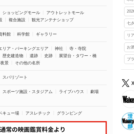
20
ショッピングモール
アウトレットモール
設
複合施設
観光アンテナショップ
七
資料館
科学館
ギャラリー
リ
お
エリア・パーキングエリア
神社
寺・寺院
歴史建造物
遺跡
史跡
展望台・タワー・橋
プ
夜景
その他の名所
スパリゾート
スポーツ施設・スタジアム
ライブハウス
劇場
ベキュー場
アスレチック
グランピング