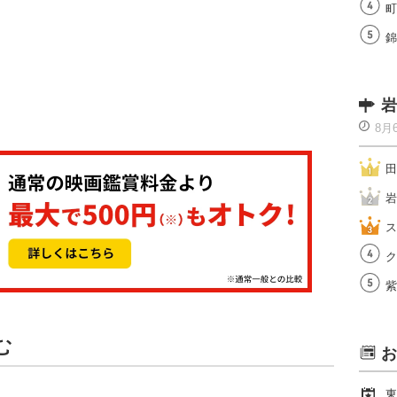
町
錦
岩
8月
田
岩
ス
ク
紫
む
お
東