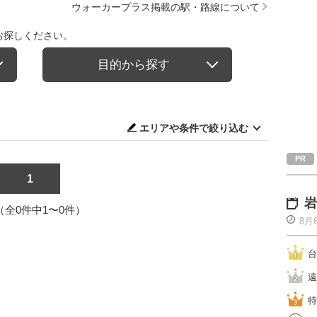
ウォーカープラス掲載の駅・路線について
お探しください。
目的から探す
エリアや条件で絞り込む
1
岩
1（全0件中1〜0件）
8月
台
遠
特