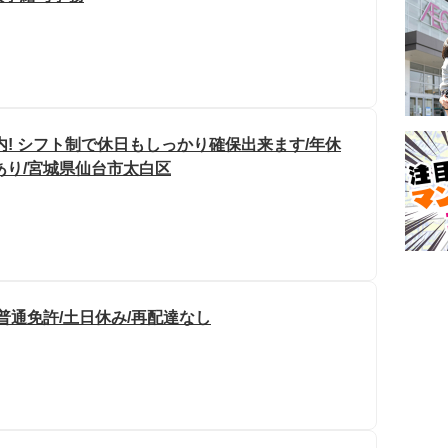
! シフト制で休日もしっかり確保出来ます/年休
制あり/宮城県仙台市太白区
/普通免許/土日休み/再配達なし