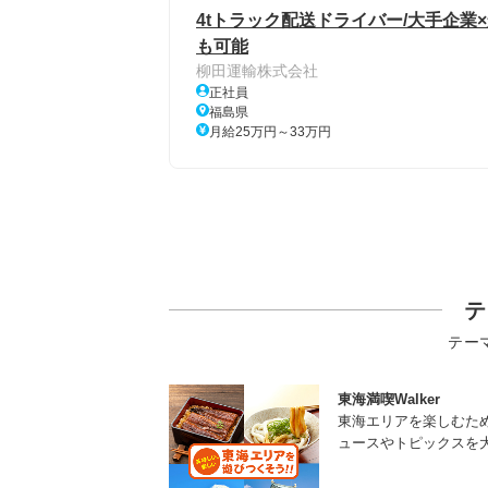
4tトラック配送ドライバー/大手企業
も可能
柳田運輸株式会社
正社員
福島県
月給25万円～33万円
テ
テー
東海満喫Walker
東海エリアを楽しむた
ュースやトピックスを