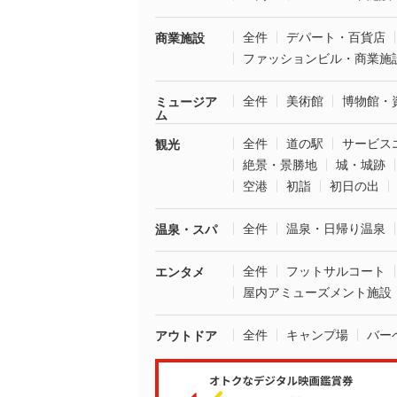
全件
デパート・百貨店
商業施設
ファッションビル・商業施
全件
美術館
博物館・
ミュージア
ム
全件
道の駅
サービス
観光
絶景・景勝地
城・城跡
空港
初詣
初日の出
全件
温泉・日帰り温泉
温泉・スパ
全件
フットサルコート
エンタメ
屋内アミューズメント施設
全件
キャンプ場
バー
アウトドア