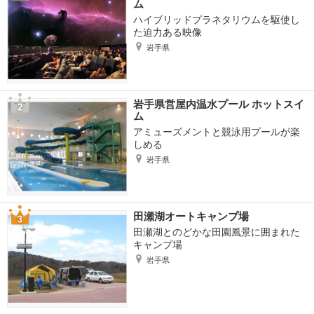
ム
ハイブリッドプラネタリウムを駆使し
た迫力ある映像
岩手県
岩手県営屋内温水プール ホットスイ
ム
アミューズメントと競泳用プールが楽
しめる
岩手県
田瀬湖オートキャンプ場
田瀬湖とのどかな田園風景に囲まれた
キャンプ場
岩手県