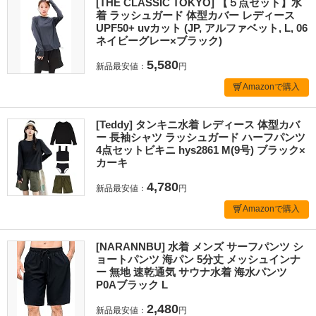
[THE CLASSIC TOKYO] 【５点セット】水
着 ラッシュガード 体型カバー レディース
UPF50+ uvカット (JP, アルファベット, L, 06
ネイビーグレー×ブラック)
5,580
新品最安値：
円
Amazonで購入
[Teddy] タンキニ水着 レディース 体型カバ
ー 長袖シャツ ラッシュガード ハーフパンツ
4点セットビキニ hys2861 M(9号) ブラック×
カーキ
4,780
新品最安値：
円
Amazonで購入
[NARANNBU] 水着 メンズ サーフパンツ シ
ョートパンツ 海パン 5分丈 メッシュインナ
ー 無地 速乾通気 サウナ水着 海水パンツ
P0Aブラック L
2,480
新品最安値：
円