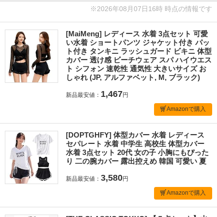
※2026年08月07日16時 時点の情報です
[MaiMeng] レディース 水着 3点セット 可愛
い水着 ショートパンツ ジャケット付き パッ
ト付き タンキニ ラッシュガード ビキニ 体型
カバー 透け感 ビーチウェア スパ ハイウエス
ト シフォン 速乾性 通気性 大きいサイズ お
しゃれ (JP, アルファベット, M, ブラック)
1,467
新品最安値：
円
Amazonで購入
[DOPTGHFY] 体型カバー 水着 レディース
セパレート 水着 中学生 高校生 体型カバー
水着 3点セット 20代 女の子 小胸にもぴった
り 二の腕カバー 露出控えめ 韓国 可愛い 夏
3,580
新品最安値：
円
Amazonで購入