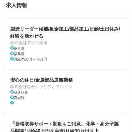
求人情報
製造リーダー候補/板金加工/部品加工/日勤/土日休み/
経験を活かせる
株式会社アポロ技研
正社員
福島県
月給25万円～35万円
安心の休日/金属部品運搬業務
株式会社綜合キャリアオプション
派遣社員
宮城県
「資格取得サポート制度もご用意」化学・高分子製
品開発/月給40万円を実現/月給30万円以上