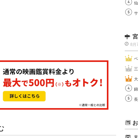
仙
サ
宮
8月
ベ
三
大
錦
長
お
む
東