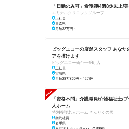
「日勤のみ可」看護師/4週8休以上/
エミナルクリニックグループ
正社員
青森県
月給32万円～
ビッグエコーの店舗スタッフ あなた
アを描けます
ビッグエコー仙台一番町店
正社員
宮城県
月給28万860円～42万円
NEW
「資格不問」介護職員/介護福祉士/ブラ
人ホーム
特別養護老人ホーム さんりくの園
契約社員
岩手県
月給16万8,003円～22万2,806円