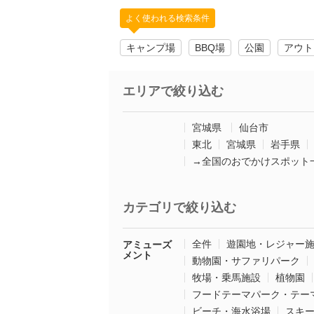
よく使われる検索条件
キャンプ場
BBQ場
公園
アウト
エリアで絞り込む
宮城県
仙台市
東北
宮城県
岩手県
→全国のおでかけスポット
カテゴリで絞り込む
全件
遊園地・レジャー
アミューズ
メント
動物園・サファリパーク
牧場・乗馬施設
植物園
フードテーマパーク・テー
ビーチ・海水浴場
スキ