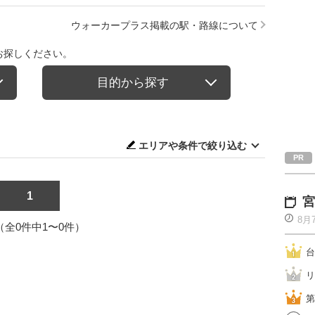
ウォーカープラス掲載の駅・路線について
お探しください。
目的から探す
エリアや条件で絞り込む
1
宮
8月
1（全0件中1〜0件）
台
リ
第