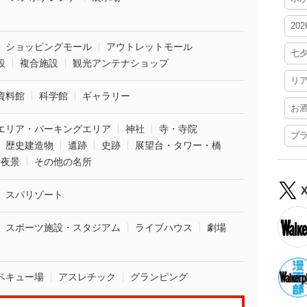
20
ショッピングモール
アウトレットモール
七
設
複合施設
観光アンテナショップ
リ
資料館
科学館
ギャラリー
お
エリア・パーキングエリア
神社
寺・寺院
プ
歴史建造物
遺跡
史跡
展望台・タワー・橋
夜景
その他の名所
スパリゾート
スポーツ施設・スタジアム
ライブハウス
劇場
ベキュー場
アスレチック
グランピング