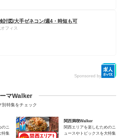
検討図/大手ゼネコン/週4・時短も可
北オフィス
Sponsored by
ーマWalker
マ別特集をチェック
関西満喫Walker
めのニ
関西エリアを楽しむためのニ
大特集
ュースやトピックスを大特集