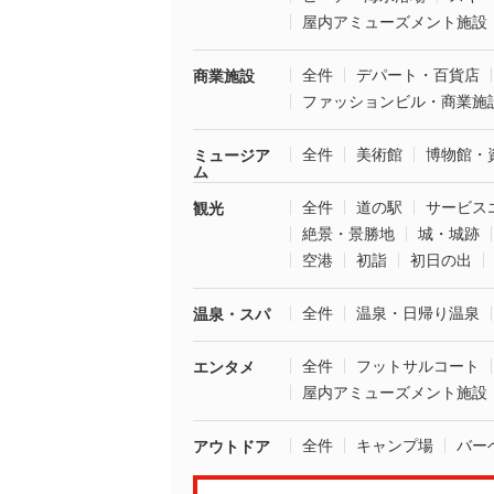
屋内アミューズメント施設
全件
デパート・百貨店
商業施設
ファッションビル・商業施
全件
美術館
博物館・
ミュージア
ム
全件
道の駅
サービス
観光
絶景・景勝地
城・城跡
空港
初詣
初日の出
全件
温泉・日帰り温泉
温泉・スパ
全件
フットサルコート
エンタメ
屋内アミューズメント施設
全件
キャンプ場
バー
アウトドア