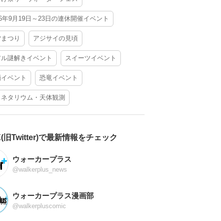
26年9月19日～23日の連休開催イベント
夕まつり
アジサイの見頃
アル謎解きイベント
スイーツイベント
酒イベント
恐竜イベント
ラネタリウム・天体観測
X(旧Twitter)で最新情報をチェック
ウォーカープラス
@walkerplus_news
ウォーカープラス漫画部
@walkerpluscomic