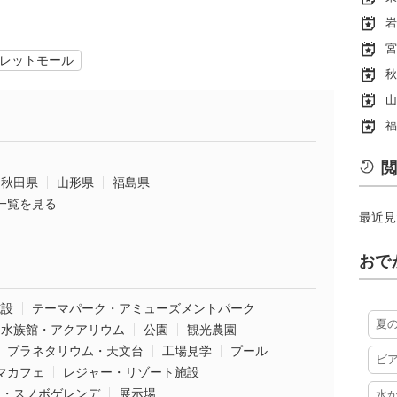
岩
宮
レットモール
秋
山
福
閲
秋田県
山形県
福島県
一覧を見る
最近見
おで
施設
テーマパーク・アミューズメントパーク
夏
水族館・アクアリウム
公園
観光農園
プラネタリウム・天文台
工場見学
プール
ビ
マカフェ
レジャー・リゾート施設
ー・スノボゲレンデ
展示場
水