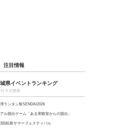
注目情報
城県イベントランキング
7日 9:32更新
湾ランタン祭SENDAI2026
アル脱出ゲーム「ある実験室からの脱出」
3回松島サマーフェスティバル