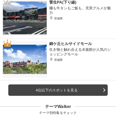
菅生PA(下り線)
麺も牛タンもご飯も、充実グルメが魅
力
宮城県
錦ケ丘ヒルサイドモール
生き物と触れ合える水族館が人気のシ
ョッピングモール
宮城県
4位以下のスポットを見る
テーマWalker
テーマ別特集をチェック