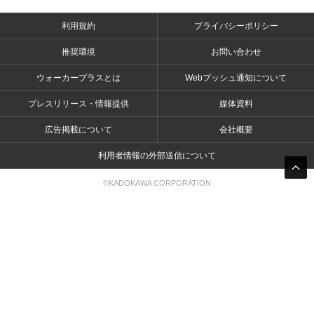
利用規約
プライバシーポリシー
推奨環境
お問い合わせ
ウォーカープラスとは
Webプッシュ通知について
プレスリリース・情報提供
媒体資料
広告掲載について
会社概要
利用者情報の外部送信について
©KADOKAWA CORPORATION