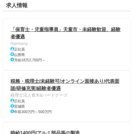
求人情報
「保育士・児童指導員」天童市・未経験歓迎、経験
者優遇
Harmony
正社員
山形県
月給18万2,700円～
税務・税理士/未経験可/オンライン面接あり/代表面
談/研修充実/経験者優遇
税理士法人青木&パートナーズ
正社員
宮城県
年収300万円～500万円
時給1400円/アルミ部品等の製造