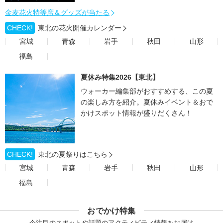
金麦花火特等席＆グッズが当たる
CHECK!
東北の花火開催カレンダー
宮城
青森
岩手
秋田
山形
福島
夏休み特集2026【東北】
ウォーカー編集部がおすすめする、この夏
の楽しみ方を紹介。夏休みイベント＆おで
かけスポット情報が盛りだくさん！
CHECK!
東北の夏祭りはこちら
宮城
青森
岩手
秋田
山形
福島
おでかけ特集
今注目のスポットや話題のアクティビティ情報をお届け