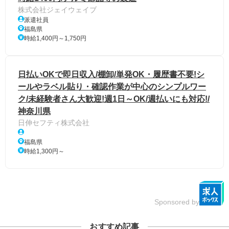
株式会社ジェイウェイブ
派遣社員
福島県
時給1,400円～1,750円
日払いOKで即日収入/棚卸/単発OK・履歴書不要!シ
ールやラベル貼り・確認作業が中心のシンプルワー
ク/未経験者さん大歓迎!週1日～OK/週払いにも対応!/
神奈川県
日伸セフティ株式会社
福島県
時給1,300円～
Sponsored by
おすすめ記事