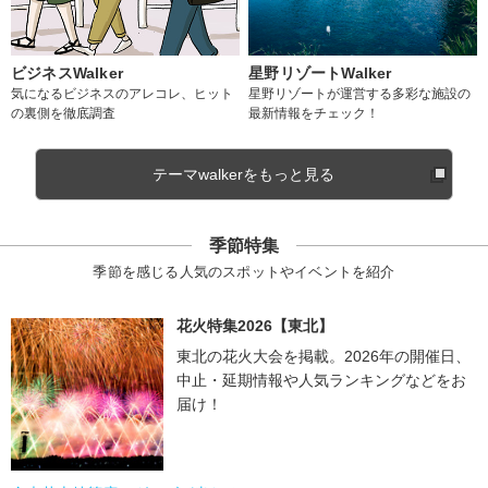
ビジネスWalker
星野リゾートWalker
気になるビジネスのアレコレ、ヒット
星野リゾートが運営する多彩な施設の
の裏側を徹底調査
最新情報をチェック！
テーマwalkerをもっと見る
季節特集
季節を感じる人気のスポットやイベントを紹介
花火特集2026【東北】
東北の花火大会を掲載。2026年の開催日、
中止・延期情報や人気ランキングなどをお
届け！