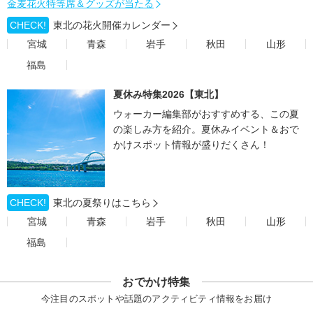
金麦花火特等席＆グッズが当たる
CHECK!
東北の花火開催カレンダー
宮城
青森
岩手
秋田
山形
福島
夏休み特集2026【東北】
ウォーカー編集部がおすすめする、この夏
の楽しみ方を紹介。夏休みイベント＆おで
かけスポット情報が盛りだくさん！
CHECK!
東北の夏祭りはこちら
宮城
青森
岩手
秋田
山形
福島
おでかけ特集
今注目のスポットや話題のアクティビティ情報をお届け