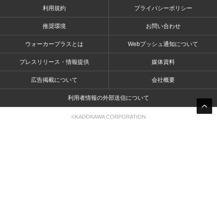
利用規約
プライバシーポリシー
推奨環境
お問い合わせ
ウォーカープラスとは
Webプッシュ通知について
プレスリリース・情報提供
媒体資料
広告掲載について
会社概要
利用者情報の外部送信について
©KADOKAWA CORPORATION