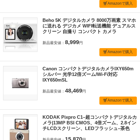
Amazonで購入
Beho 5K デジタルカメラ 8000万画素 スマホ
に送れる デジカメ WIFI転送機能 デュアルス
クリーン 自撮り コンパクト カメラ
8,999
新品最安値：
円
Amazonで購入
Canon コンパクトデジタルカメラIXY650m
シルバー 光学12倍ズーム/Wi-Fi対応
IXY650mSL
48,469
新品最安値：
円
Amazonで購入
KODAK Pixpro C1–超コンパクトデジタルカ
メラ|13MP BSI CMOS、4倍ズーム、2.8イン
チLCDスクリーン、LEDフラッシュ–茶色
15,870
新品最安値：
円