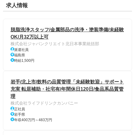
求人情報
脱脂洗浄スタッフ/金属部品の洗浄・塗装準備/未経験
OK/月32万以上可
株式会社ジャパンクリエイト北日本事業統括部
派遣社員
福島県
時給1,500円
岩手/北上市/飲料の品質管理「未経験歓迎」サポート
充実 転居補助・社宅有/年間休日120日/食品系品質管
理
株式会社ライフドリンクカンパニー
正社員
岩手県
年収400万円～483万円