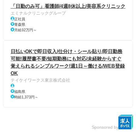
「日勤のみ可」看護師/4週8休以上/美容系クリニック
エミナルクリニックグループ
正社員
青森県
月給32万円～
日払いOKで即日収入/仕分け・シール貼り/即日勤務
可能!履歴書不要/短期勤務にも対応/未経験からすぐ
覚えられるシンプルワーク!週1日～働ける/WEB登録
OK
テイケイワークス東京株式会社
福島県
時給1,373円～
Sponsored by