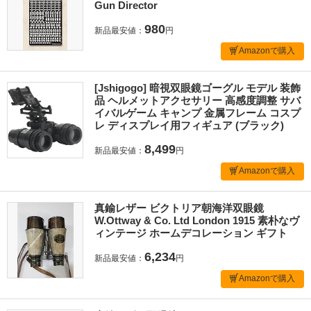
Gun Director
980
新品最安値：
円
Amazonで購入
[Jshigogo] 暗視双眼鏡ゴーグル モデル 装飾
品 ヘルメットアクセサリー 高感度調整 サバ
イバルゲーム キャンプ 金属フレーム コスプ
レ ディスプレイ用フィギュア (ブラック)
8,499
新品最安値：
円
Amazonで購入
真鍮レザー ビクトリア朝海洋双眼鏡
W.Ottway & Co. Ltd London 1915 素朴なヴ
ィンテージ ホームデコレーション ギフト
6,234
新品最安値：
円
Amazonで購入