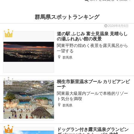
群馬県スポットランキング
2026年8月6日
道の駅 ふじみ 富士見温泉 見晴らし
の湯ふれあい館の夜景
関東平野の煌めく夜景を露天風呂から
一望する
群馬県
桐生市新里温水プール カリビアンビ
ーチ
関東最大級屋内プールで本格的リゾー
ト気分を満喫
群馬県
ドッグラン付き露天温泉グランピン