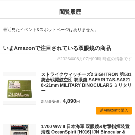
閲覧履歴
最近見たイベント&スポットページはありません。
いまAmazonで注目されている双眼鏡の商品
※2026年08月07日00時 時点の情報です
ストライクウィッチーズ2 SIGHTRON 第501
統合戦闘航空団 双眼鏡 SAFARI TAS-SA821
8×21mm MILITARY BINOCULARS ミリタリ
ー
4,890
新品最安値：
円
Amazonで購入
1/700 WW II 日本海軍 双眼鏡&射撃指揮装置
海魂 OceanSpirit [H016] IJN Binocular &