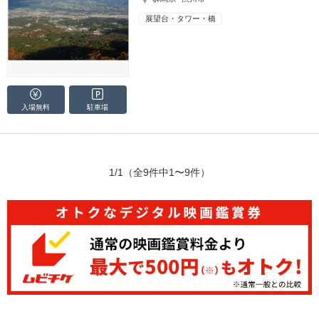
展望台・タワー・橋
入場無料
駐車場
1/1
（全9件中1〜9件）