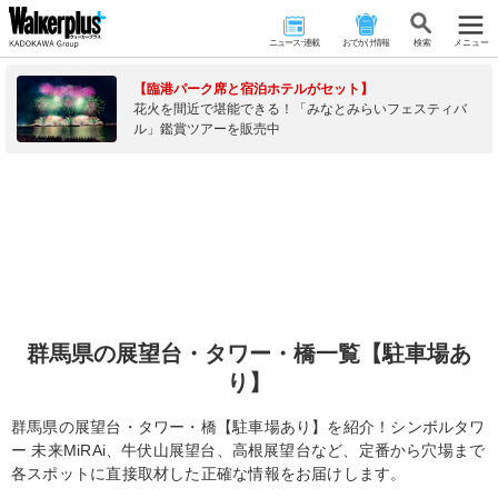
ニュース･連載
おでかけ情報
検 索
メニュー
【臨港パーク席と宿泊ホテルがセット】
花火を間近で堪能できる！「みなとみらいフェスティバ
ル」鑑賞ツアーを販売中
群馬県の展望台・タワー・橋一覧【駐車場あ
り】
群馬県の展望台・タワー・橋【駐車場あり】を紹介！シンボルタワ
ー 未来MiRAi、牛伏山展望台、高根展望台など、定番から穴場まで
各スポットに直接取材した正確な情報をお届けします。