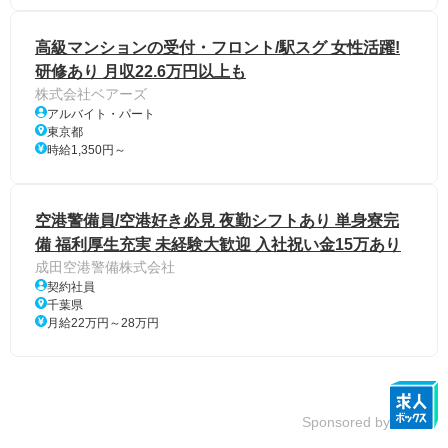
高級マンションの受付・フロント/駅スグ 女性活躍!
研修あり 月収22.6万円以上も
株式会社ベアーズ
アルバイト・パート
東京都
時給1,350円～
空港警備員/空港好き必見 夜勤シフトあり 単身寮完
備 福利厚生充実 未経験大歓迎 入社祝い金15万あり
成田空港警備株式会社
契約社員
千葉県
月給22万円～28万円
Sponsored by