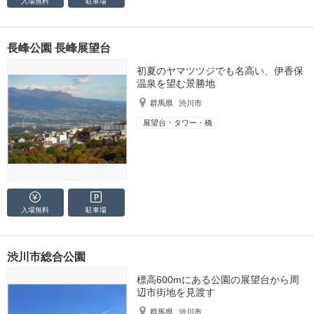
入場無料
駐車場
長峰公園 長峰展望台
初夏のヤマツツジでも名高い、伊香保
温泉を望む景勝地
群馬県
渋川市
展望台・タワー・橋
入場無料
駐車場
渋川市総合公園
標高600mにある公園の展望台から周
辺市街地を見渡す
群馬県
渋川市