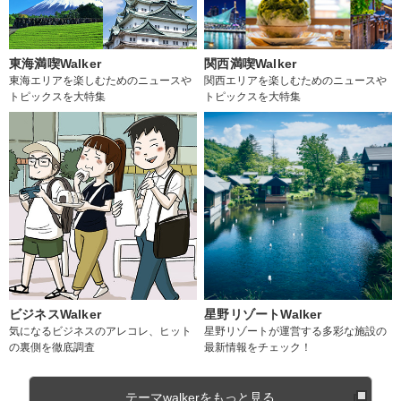
東海満喫Walker
関西満喫Walker
東海エリアを楽しむためのニュースや
関西エリアを楽しむためのニュースや
トピックスを大特集
トピックスを大特集
ビジネスWalker
星野リゾートWalker
気になるビジネスのアレコレ、ヒット
星野リゾートが運営する多彩な施設の
の裏側を徹底調査
最新情報をチェック！
テーマwalkerをもっと見る