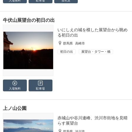
入場無料
駐車場
授乳室
牛伏山展望台の初日の出
いにしえの城を模した展望台から眺め
る初日の出
群馬県
高崎市
初日の出
展望台・タワー・橋
入場無料
駐車場
上ノ山公園
赤城山や谷川連峰、渋川市街地を見晴
らす展望台
群馬県
渋川市