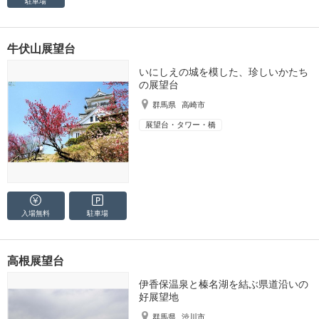
駐車場
牛伏山展望台
いにしえの城を模した、珍しいかたち
の展望台
群馬県
高崎市
展望台・タワー・橋
入場無料
駐車場
高根展望台
伊香保温泉と榛名湖を結ぶ県道沿いの
好展望地
群馬県
渋川市