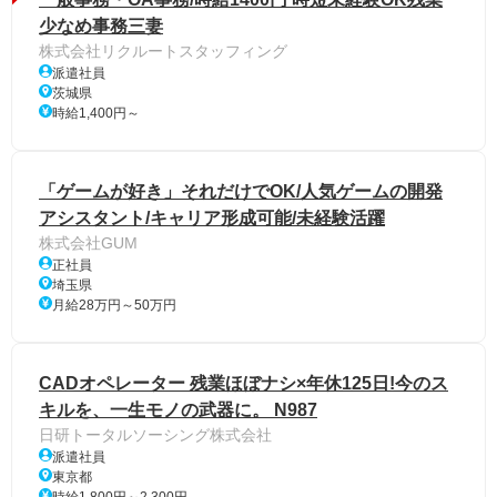
少なめ事務三妻
株式会社リクルートスタッフィング
派遣社員
茨城県
時給1,400円～
「ゲームが好き」それだけでOK/人気ゲームの開発
アシスタント/キャリア形成可能/未経験活躍
株式会社GUM
正社員
埼玉県
月給28万円～50万円
CADオペレーター 残業ほぼナシ×年休125日!今のス
キルを、一生モノの武器に。 N987
日研トータルソーシング株式会社
派遣社員
東京都
時給1,800円～2,300円