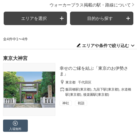
ウォーカープラス掲載の駅・路線について
エリアを選択
目的から探す
全4件中1〜4件
エリアや条件で絞り込む
東京大神宮
幸せのご縁を結ぶ「東京のお伊勢さ
ま」
東京都
千代田区
飯田橋駅(東京都)
,
九段下駅(東京都)
,
水道橋
駅(東京都)
,
後楽園駅(東京都)
神社
初詣
入場無料