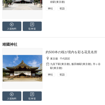
前駅(東京都)
神社
初詣
入場無料
駐車場
靖國神社
約500本の桜が境内を彩る花見名所
東京都
千代田区
九段下駅(東京都)
,
飯田橋駅(東京都)
,
市ヶ谷
駅(東京都)
神社
初詣
入場無料
駐車場