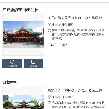
江戸総鎮守 神田明神
江戸の街を見守り続けてきた総氏神
東京都
千代田区
御茶ノ水駅(東京都)
,
末広町駅(東京都)
,
新御
茶ノ水駅(東京都)
,
秋葉原駅(東京都)
,
湯島駅
(東京都)
神社
初詣
入場無料
駐車場
日枝神社
夫婦猿の「神猿像」が見守る産土神
東京都
千代田区
赤坂駅(東京都)
,
溜池山王駅(東京都)
,
赤坂見
附駅(東京都)
,
永田町駅(東京都)
,
国会議事堂