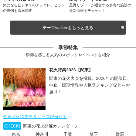
気になるビジネスのアレコレ、ヒット
星野リゾートが運営する多彩な施設の
の裏側を徹底調査
最新情報をチェック！
テーマwalkerをもっと見る
季節特集
季節を感じる人気のスポットやイベントを紹介
花火特集2026【関東】
関東の花火大会を掲載。2026年の開催日、
中止・延期情報や人気ランキングなどをお
届け！
金麦花火特等席＆グッズが当たる
CHECK!
関東の花火開催カレンダー
東京
神奈川
千葉
埼玉
群馬