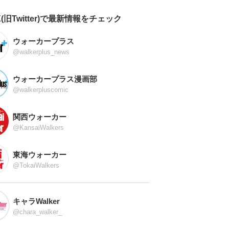
X(旧Twitter)で最新情報をチェック
ウォーカープラス
@walkerplus_news
ウォーカープラス漫画部
@walkerpluscomic
関西ウォーカー
@KansaiWalkers
東海ウォーカー
@TokaiWalkers
キャラWalker
@chara_walker_