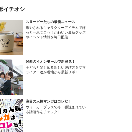
部イチオシ
スヌーピーたちの最新ニュース
癒やされるキャラクターアイテムでほ
っと一息つこう！かわいい最新グッズ
やイベント情報を毎日配信
関西のイオンモールで新発見！
子どもと楽しめる新しい遊び方をママ
ライター達が現地から最新リポ！
注目の人気マンガはコレだ！
ウォーカープラスで今一番読まれてい
る話題作をチェック!!