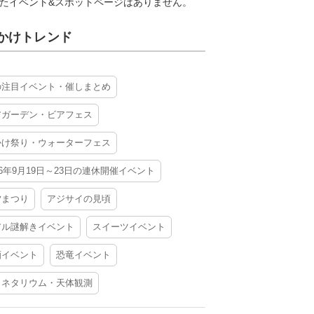
たイベント&スポットページはありません。
かけトレンド
の注目イベント・催しまとめ
アガーデン・ビアフェス
かけ祭り・ウォーターフェス
26年9月19日～23日の連休開催イベント
夕まつり
アジサイの見頃
アル謎解きイベント
スイーツイベント
酒イベント
恐竜イベント
ラネタリウム・天体観測