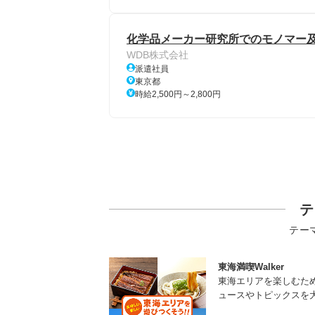
化学品メーカー研究所でのモノマー及
WDB株式会社
派遣社員
東京都
時給2,500円～2,800円
テ
テー
東海満喫Walker
東海エリアを楽しむた
ュースやトピックスを