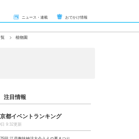
ニュース・連載
おでかけ情報
一覧
植物園
注目情報
京都イベントランキング
9日 9:32更新
75回 江戸趣味納涼大会うえの夏まつり