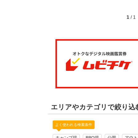
1
/ 
エリアやカテゴリで絞り込
よく使われる検索条件
キャンプ場
BBQ場
公園
アウト