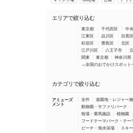
エリアで絞り込む
東京都
千代田区
中
江東区
品川区
目黒
杉並区
豊島区
北区
江戸川区
八王子市
関東
東京都
神奈川県
→全国のおでかけスポット
カテゴリで絞り込む
全件
遊園地・レジャー
アミューズ
メント
動物園・サファリパーク
牧場・乗馬施設
植物園
フードテーマパーク・テー
ビーチ・海水浴場
スキ