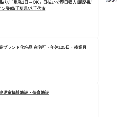
貼り/「単発1日～OK」日払いで即日収入!履歴書/
イン登録/千葉県/八千代市
級ブランド化粧品 在宅可・年休125日・残業月
の他児童福祉施設・保育施設