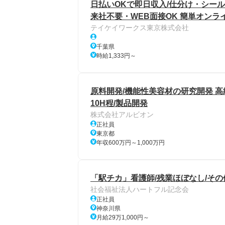
日払いOKで即日収入/仕分け・シール
来社不要・WEB面接OK 簡単オンラ
テイケイワークス東京株式会社
千葉県
時給1,333円～
原料開発/機能性美容材の研究開発 高
10H程/製品開発
株式会社アルビオン
正社員
東京都
年収600万円～1,000万円
「駅チカ」看護師/残業ほぼなし/そ
社会福祉法人ハートフル記念会
正社員
神奈川県
月給29万1,000円～