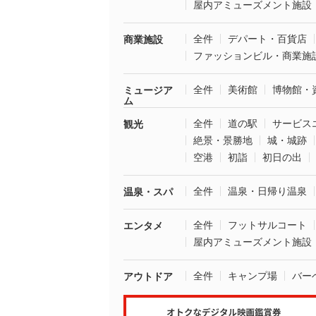
屋内アミューズメント施設
全件
デパート・百貨店
商業施設
ファッションビル・商業施
全件
美術館
博物館・
ミュージア
ム
全件
道の駅
サービス
観光
絶景・景勝地
城・城跡
空港
初詣
初日の出
全件
温泉・日帰り温泉
温泉・スパ
全件
フットサルコート
エンタメ
屋内アミューズメント施設
全件
キャンプ場
バー
アウトドア