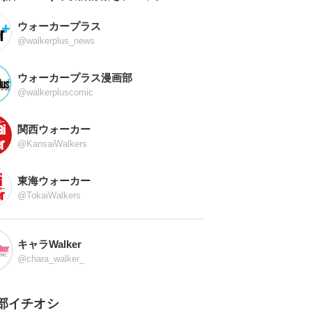
ウォーカープラス
@walkerplus_news
ウォーカープラス漫画部
@walkerpluscomic
関西ウォーカー
@KansaiWalkers
東海ウォーカー
@TokaiWalkers
キャラWalker
@chara_walker_
部イチオシ