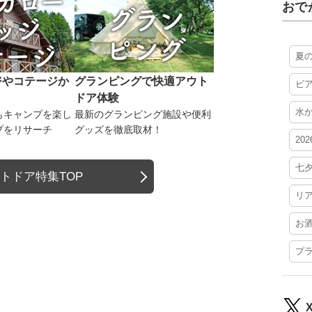
おで
夏
ジやコテージか
グランピングで快適アウト
ビ
ドア体験
水
もキャンプを楽し
最新のグランピング施設や便利
プをリサーチ
グッズを徹底取材！
20
七
トドア特集TOP
リ
お
プ