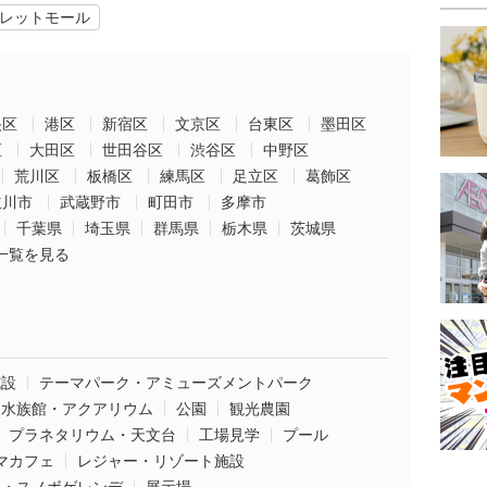
レットモール
央区
港区
新宿区
文京区
台東区
墨田区
区
大田区
世田谷区
渋谷区
中野区
荒川区
板橋区
練馬区
足立区
葛飾区
立川市
武蔵野市
町田市
多摩市
千葉県
埼玉県
群馬県
栃木県
茨城県
一覧を見る
施設
テーマパーク・アミューズメントパーク
水族館・アクアリウム
公園
観光農園
プラネタリウム・天文台
工場見学
プール
マカフェ
レジャー・リゾート施設