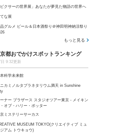
ピクサーの世界展」あなたが夢見た物語の世界へ
てな展
自然の中で快適に過ごせるファミリー向けキャンプ場
品グルメ ビール＆日本酒祭り＠神田明神納涼祭り
026
もっと見る
京都おでかけスポットランキング
7日 9:32更新
木津川沿いにひろがる広々空間、開放感たっぷりのキャ
本科学未来館
ニカミノルタプラネタリウム満天 in Sunshine
ty
ーナー ブラザース スタジオツアー東京 ‐ メイキン
・オブ・ハリー・ポッター
とのキャンプ場ランキングを見る
京ミステリーサーカス
REATIVE MUSEUM TOKYO(クリエイティブ ミュ
全国
北海道
東北
関東
ジアム トウキョウ)
北陸
東海
関西
中国