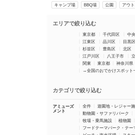
キャンプ場
BBQ場
公園
アウト
エリアで絞り込む
東京都
千代田区
中
江東区
品川区
目黒
杉並区
豊島区
北区
江戸川区
八王子市
関東
東京都
神奈川県
→全国のおでかけスポット
カテゴリで絞り込む
全件
遊園地・レジャー
アミューズ
メント
動物園・サファリパーク
牧場・乗馬施設
植物園
フードテーマパーク・テー