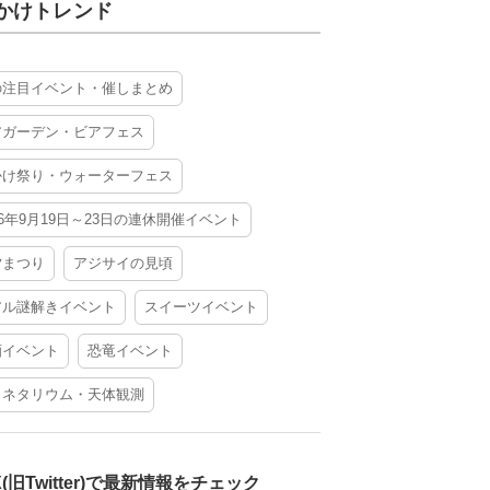
かけトレンド
の注目イベント・催しまとめ
アガーデン・ビアフェス
かけ祭り・ウォーターフェス
26年9月19日～23日の連休開催イベント
夕まつり
アジサイの見頃
アル謎解きイベント
スイーツイベント
酒イベント
恐竜イベント
ラネタリウム・天体観測
X(旧Twitter)で最新情報をチェック