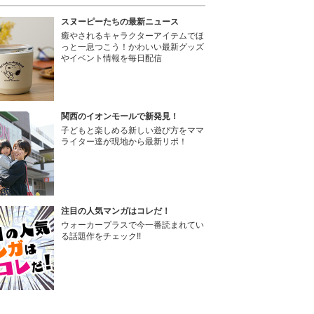
スヌーピーたちの最新ニュース
癒やされるキャラクターアイテムでほ
っと一息つこう！かわいい最新グッズ
やイベント情報を毎日配信
関西のイオンモールで新発見！
子どもと楽しめる新しい遊び方をママ
ライター達が現地から最新リポ！
注目の人気マンガはコレだ！
ウォーカープラスで今一番読まれてい
る話題作をチェック!!