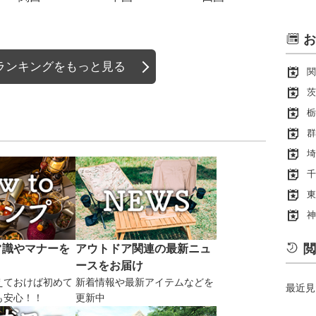
お
ランキングをもっと見る
関
茨
栃
群
埼
千
東
神
閲
常識やマナーを
アウトドア関連の最新ニュ
ースをお届け
えておけば初めて
新着情報や最新アイテムなどを
最近見
も安心！！
更新中