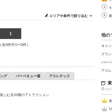
モ
エリアや条件で絞り込む
農
1
他の
1（全0件中1〜0件）
キャン
グラン
バーベ
アスレ
ング
バーベキュー場
アスレチック
東
8月
楽しむ全20種のアトラクション
第
T