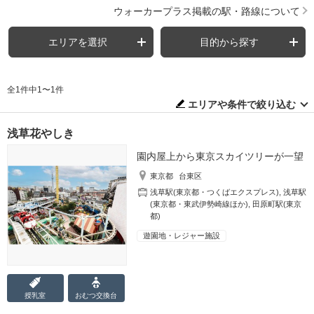
ウォーカープラス掲載の駅・路線について
エリアを選択
目的から探す
全1件中1〜1件
エリアや条件で絞り込む
浅草花やしき
園内屋上から東京スカイツリーが一望
東京都
台東区
浅草駅(東京都・つくばエクスプレス)
,
浅草駅
(東京都・東武伊勢崎線ほか)
,
田原町駅(東京
都)
遊園地・レジャー施設
授乳室
おむつ
交換台