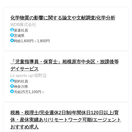
化学物質の影響に関する論文や文献調査/化学分析
WDB株式会社
派遣社員
茨城県
時給1,600円～1,800円
「児童指導員・保育士」相模原市中央区・放課後等
デイサービス
Lii sports up!淵野辺
契約社員
神奈川県
月給25万1,100円～
税務・税理士/完全週休2日制/年間休日120日以上/育
休・産休実績あり/リモートワーク可能/エージェント
おすすめ求人