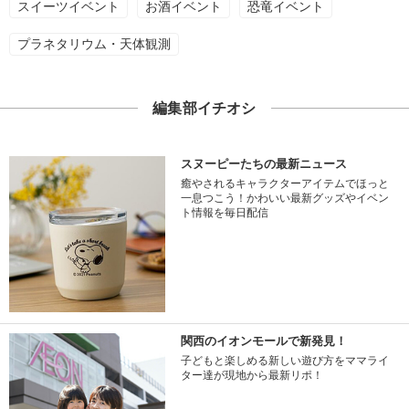
スイーツイベント
お酒イベント
恐竜イベント
プラネタリウム・天体観測
編集部イチオシ
スヌーピーたちの最新ニュース
癒やされるキャラクターアイテムでほっと
一息つこう！かわいい最新グッズやイベン
ト情報を毎日配信
関西のイオンモールで新発見！
子どもと楽しめる新しい遊び方をママライ
ター達が現地から最新リポ！