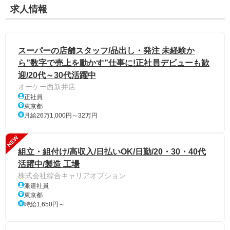
求人情報
スーパーの店舗スタッフ/品出し・発注 未経験か
ら”数字で売上を動かす”仕事に!正社員デビューも歓
迎/20代～30代活躍中
オーケー西新井店
正社員
東京都
月給26万1,000円～32万円
NEW
組立・組付け/高収入/日払いOK/日勤/20・30・40代
活躍中/製造 工場
株式会社綜合キャリアオプション
派遣社員
東京都
時給1,650円～