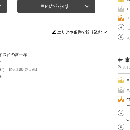
目的から探す
T
「
は
エリアや条件で絞り込む
大
出
す高台の富士塚
東
区
8月
都)
,
北品川駅(東京都)
社
日
東
C
ー
コ
Ci
ワ