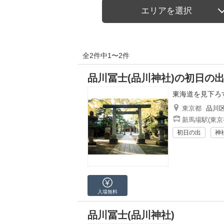
エリアを選択
全2件中1〜2件
品川冨士(品川神社)の初日の
東海道を見下ろ
東京都
品川
新馬場駅(東京
初日の出
神
入場無料
品川冨士(品川神社)