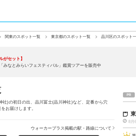
関東のスポット一覧
東京都のスポット一覧
品川区のスポット
ルがセット】
「みなとみらいフェスティバル」鑑賞ツアーを販売中
覧
神社)の初日の出、品川冨士(品川神社)など、定番から穴
報をお届けします。
東
8月
ウォーカープラス掲載の駅・路線について
第