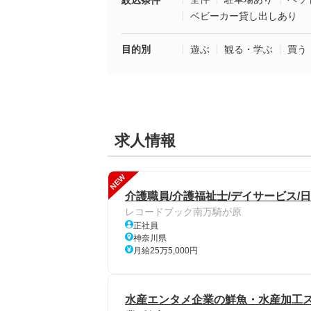
絞込条件
ベビーカー貸し出しあり
目的別
遊ぶ
観る・学ぶ
買う
求人情報
NEW
介護職員/介護福祉士/デイサービス/日
レコードブック南万騎が原
正社員
神奈川県
月給25万5,000円
水産エンタメ企業の鮮魚・水産加工ス