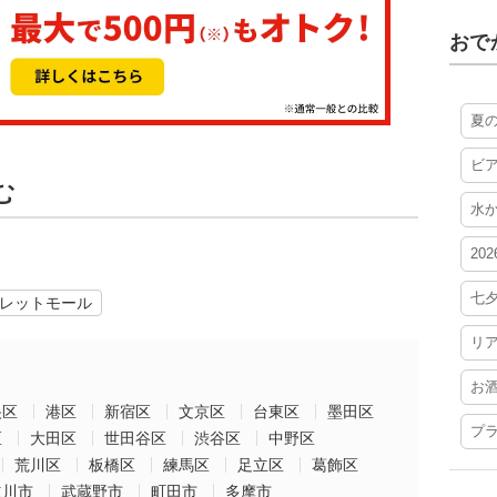
おで
夏
ビ
む
水
20
七
レットモール
リ
お
央区
港区
新宿区
文京区
台東区
墨田区
プ
区
大田区
世田谷区
渋谷区
中野区
荒川区
板橋区
練馬区
足立区
葛飾区
立川市
武蔵野市
町田市
多摩市