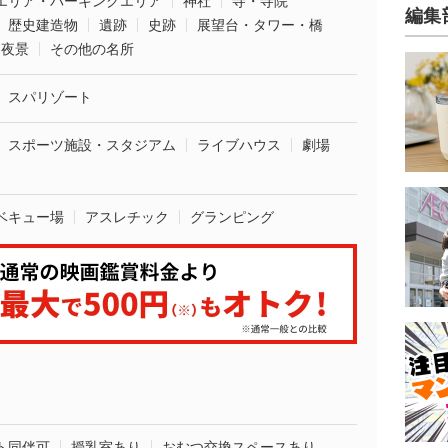
エリア・パーキングエリア
神社
寺・寺院
編集
歴史建造物
遺跡
史跡
展望台・タワー・橋
夜景
その他の名所
スパリゾート
スポーツ施設・スタジアム
ライブハウス
劇場
ベキュー場
アスレチック
グランピング
ト同伴可
授乳室あり
おむつ交換スペースあり