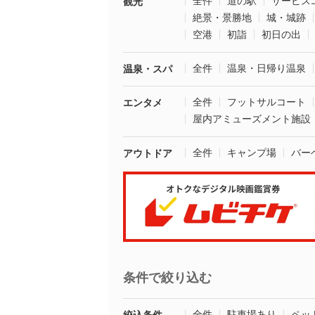
全件
道の駅
サービス
観光
絶景・景勝地
城・城跡
空港
初詣
初日の出
全件
温泉・日帰り温泉
温泉・スパ
全件
フットサルコート
エンタメ
屋内アミューズメント施設
全件
キャンプ場
バー
アウトドア
条件で絞り込む
全件
駐車場あり
ペッ