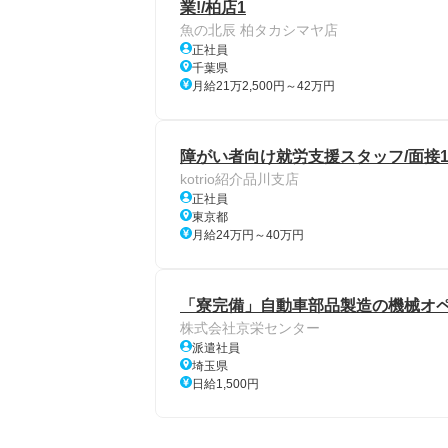
業!/柏店1
魚の北辰 柏タカシマヤ店
正社員
千葉県
月給21万2,500円～42万円
障がい者向け就労支援スタッフ/面接1
kotrio紹介品川支店
正社員
東京都
月給24万円～40万円
「寮完備」自動車部品製造の機械オペ
株式会社京栄センター
派遣社員
埼玉県
日給1,500円