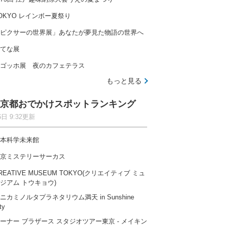
OKYO レインボー夏祭り
ピクサーの世界展」あなたが夢見た物語の世界へ
てな展
ゴッホ展 夜のカフェテラス
もっと見る
京都おでかけスポットランキング
6日 9:32更新
本科学未来館
京ミステリーサーカス
REATIVE MUSEUM TOKYO(クリエイティブ ミュ
ジアム トウキョウ)
ニカミノルタプラネタリウム満天 in Sunshine
ty
ーナー ブラザース スタジオツアー東京 ‐ メイキン