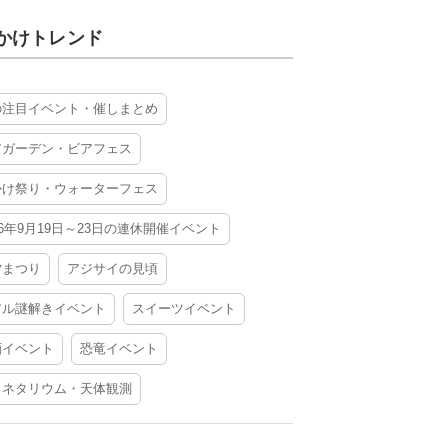
かけトレンド
の注目イベント・催しまとめ
アガーデン・ビアフェス
かけ祭り・ウォーターフェス
26年9月19日～23日の連休開催イベント
夕まつり
アジサイの見頃
アル謎解きイベント
スイーツイベント
酒イベント
恐竜イベント
ラネタリウム・天体観測