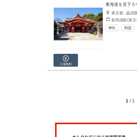
東海道を見下ろ
東京都
品川
新馬場駅(東京
神社
初詣
入場無料
1
/ 