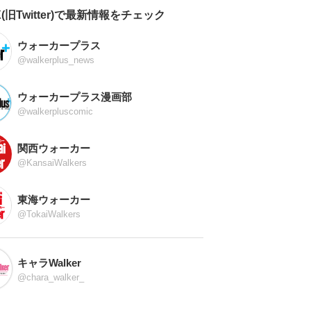
X(旧Twitter)で最新情報をチェック
ウォーカープラス
@walkerplus_news
ウォーカープラス漫画部
@walkerpluscomic
関西ウォーカー
@KansaiWalkers
東海ウォーカー
@TokaiWalkers
キャラWalker
@chara_walker_