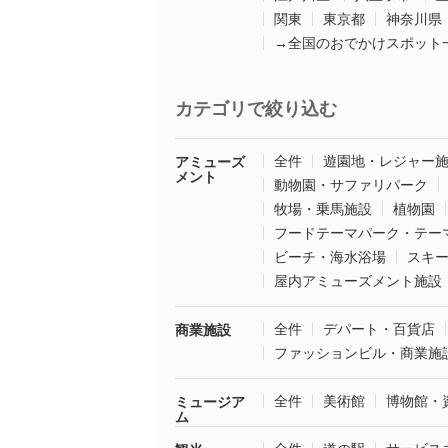
関東
東京都
神奈川県
→全国のおでかけスポット
カテゴリで絞り込む
全件
遊園地・レジャー
アミューズ
メント
動物園・サファリパーク
牧場・乗馬施設
植物園
フードテーマパーク・テー
ビーチ・海水浴場
スキ
屋内アミューズメント施設
全件
デパート・百貨店
商業施設
ファッションビル・商業施
全件
美術館
博物館・
ミュージア
ム