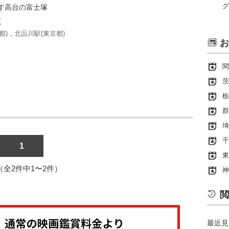
グ
す高台の富士塚
区
都)
,
北品川駅(東京都)
お
関
茨
栃
群
埼
千
1
東
1（全2件中1〜2件）
神
閲
最近見