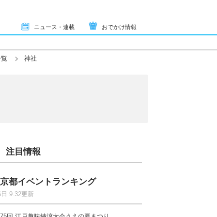
ニュース・連載
おでかけ情報
一覧
神社
注目情報
京都イベントランキング
6日 9:32更新
75回 江戸趣味納涼大会うえの夏まつり