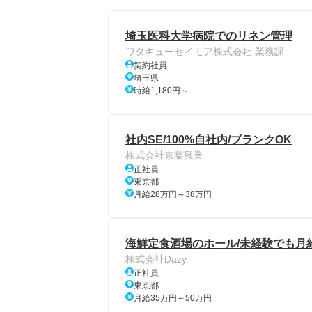
埼玉医科大学病院でのリネン管理
ワタキューセイモア株式会社 業務課
契約社員
埼玉県
時給1,180円～
社内SE/100%自社内/ブランクOK
株式会社京葉興業
正社員
東京都
月給28万円～38万円
海鮮定食酒場のホール/未経験でも月給
株式会社Dazy
正社員
東京都
月給35万円～50万円