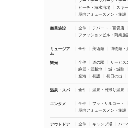
フードテーマパーク・テー
ビーチ・海水浴場
スキ
屋内アミューズメント施設
全件
デパート・百貨店
商業施設
ファッションビル・商業施
全件
美術館
博物館・
ミュージア
ム
全件
道の駅
サービス
観光
絶景・景勝地
城・城跡
空港
初詣
初日の出
全件
温泉・日帰り温泉
温泉・スパ
全件
フットサルコート
エンタメ
屋内アミューズメント施設
全件
キャンプ場
バー
アウトドア