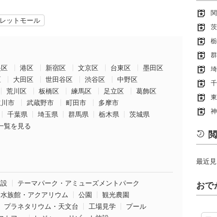
関
レットモール
茨
栃
群
央区
港区
新宿区
文京区
台東区
墨田区
埼
区
大田区
世田谷区
渋谷区
中野区
千
荒川区
板橋区
練馬区
足立区
葛飾区
東
立川市
武蔵野市
町田市
多摩市
神
千葉県
埼玉県
群馬県
栃木県
茨城県
一覧を見る
閲
最近見
施設
テーマパーク・アミューズメントパーク
おで
水族館・アクアリウム
公園
観光農園
プラネタリウム・天文台
工場見学
プール