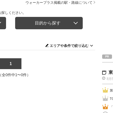
ウォーカープラス掲載の駅・路線について
お探しください。
目的から探す
エリアや条件で絞り込む
1
東
1（全0件中1〜0件）
8月
第
T
「