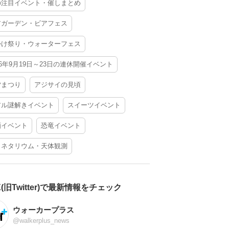
の注目イベント・催しまとめ
アガーデン・ビアフェス
かけ祭り・ウォーターフェス
26年9月19日～23日の連休開催イベント
夕まつり
アジサイの見頃
アル謎解きイベント
スイーツイベント
酒イベント
恐竜イベント
ラネタリウム・天体観測
X(旧Twitter)で最新情報をチェック
ウォーカープラス
@walkerplus_news