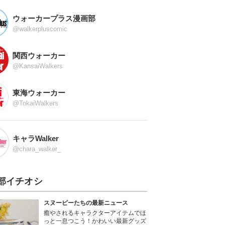
ウォーカープラス漫画部
@walkerpluscomic
関西ウォーカー
@KansaiWalkers
東海ウォーカー
@TokaiWalkers
キャラWalker
@chara_walker_
部イチオシ
スヌーピーたちの最新ニュース
癒やされるキャラクターアイテムでほ
っと一息つこう！かわいい最新グッズ