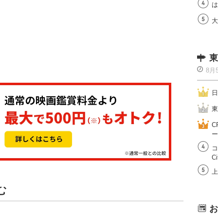
は
大
東
8月
日
東
C
ー
コ
Ci
上
む
お