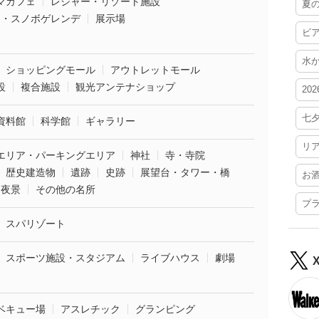
マカフェ
レジャー・リゾート施設
夏
ー・スノボゲレンデ
展示場
ビ
水
ショッピングモール
アウトレットモール
設
複合施設
観光アンテナショップ
20
七
資料館
科学館
ギャラリー
リ
エリア・パーキングエリア
神社
寺・寺院
歴史建造物
遺跡
史跡
展望台・タワー・橋
お
夜景
その他の名所
プ
スパリゾート
スポーツ施設・スタジアム
ライブハウス
劇場
ベキュー場
アスレチック
グランピング