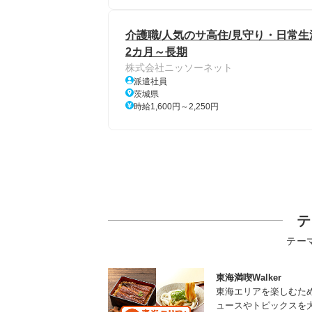
介護職/人気のサ高住/見守り・日常
2カ月～長期
株式会社ニッソーネット
派遣社員
茨城県
時給1,600円～2,250円
テ
テー
東海満喫Walker
東海エリアを楽しむた
ュースやトピックスを