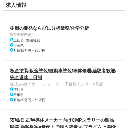
求人情報
樹脂の開発ならびに分析業務/化学分析
WDB株式会社
正社員 / 派遣社員
千葉県
月給35万円～39万円
板金塗装/鈑金塗装/自動車塗装/車体修理/経験者歓迎/
完全週休二日制
株式会社CSオートディーラー 千葉柏インター2号店
正社員
千葉県
月給30万円～50万円
茨城/日立/半導体メーカー向けCMPスラリーの製品
開発 顧客提案×量産まで担う裁量大/プライム上場/化