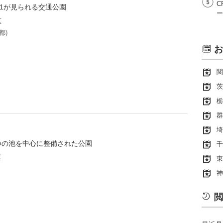
C
51が見られる交通公園
ー
区
都)
お
関
茨
栃
群
埼
つの池を中心に整備された公園
千
区
東
神
閲