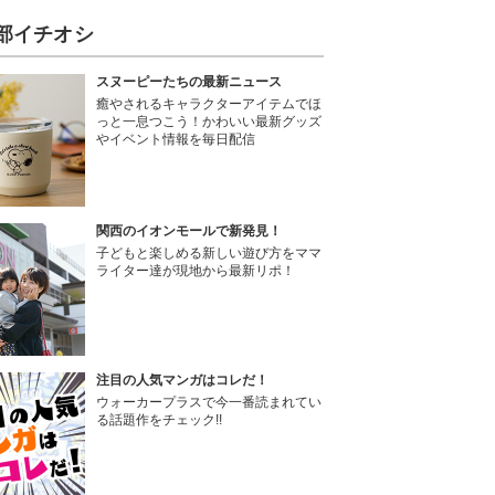
部イチオシ
スヌーピーたちの最新ニュース
癒やされるキャラクターアイテムでほ
っと一息つこう！かわいい最新グッズ
やイベント情報を毎日配信
関西のイオンモールで新発見！
子どもと楽しめる新しい遊び方をママ
ライター達が現地から最新リポ！
注目の人気マンガはコレだ！
ウォーカープラスで今一番読まれてい
る話題作をチェック!!