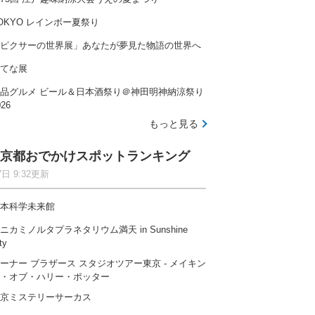
OKYO レインボー夏祭り
ピクサーの世界展」あなたが夢見た物語の世界へ
てな展
品グルメ ビール＆日本酒祭り＠神田明神納涼祭り
026
もっと見る
京都おでかけスポットランキング
7日 9:32更新
本科学未来館
ニカミノルタプラネタリウム満天 in Sunshine
ty
ーナー ブラザース スタジオツアー東京 ‐ メイキン
・オブ・ハリー・ポッター
京ミステリーサーカス