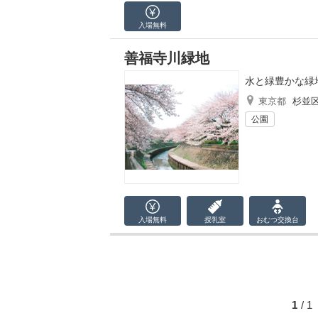
入場無料
善福寺川緑地
水と緑豊かな緑
東京都
杉並
公園
入場無料
授乳室
おむつ
交換台
1
/ 