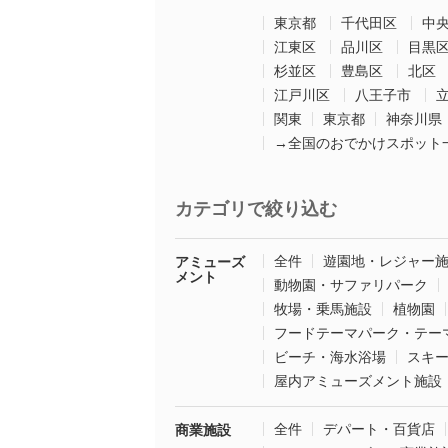
東京都
千代田区
中
江東区
品川区
目黒
杉並区
豊島区
北区
江戸川区
八王子市
関東
東京都
神奈川県
→全国のおでかけスポット
カテゴリで絞り込む
全件
遊園地・レジャー
アミューズ
メント
動物園・サファリパーク
牧場・乗馬施設
植物園
フードテーマパーク・テー
ビーチ・海水浴場
スキ
屋内アミューズメント施設
全件
デパート・百貨店
商業施設