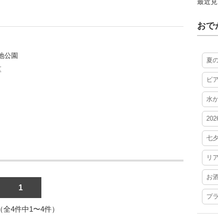
最近見
おで
地公園
夏
区
ビ
水
20
七
リ
お
1
プ
1（全4件中1〜4件）