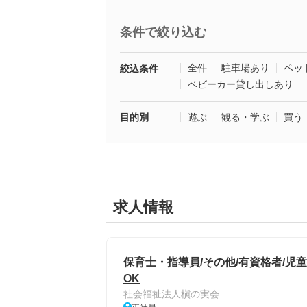
条件で絞り込む
全件
駐車場あり
ペッ
絞込条件
ベビーカー貸し出しあり
目的別
遊ぶ
観る・学ぶ
買う
求人情報
保育士・指導員/その他/有資格者/児
OK
社会福祉法人槇の実会