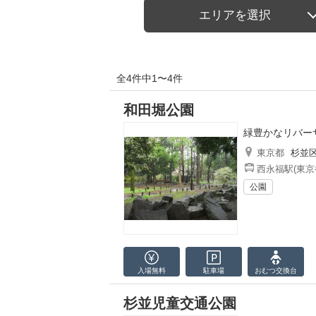
エリアを選択
全4件中1〜4件
和田堀公園
緑豊かなリバー
東京都
杉並
西永福駅(東京
公園
入場無料
駐車場
おむつ
交換台
杉並児童交通公園