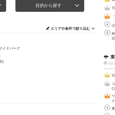
目的から探す
T
「
は
エリアや条件で絞り込む
絶
2
サイドパーク
区
東
都)
8月
日
コ
Ci
ワ
グ
東