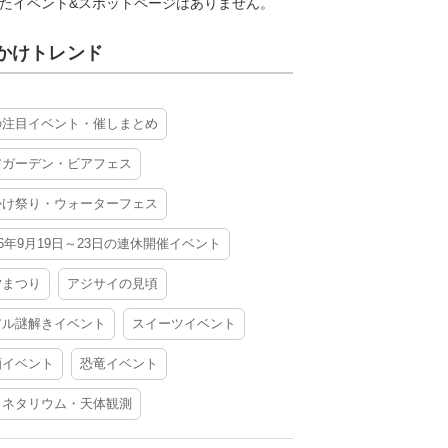
たイベント&スポットページはありません。
かけトレンド
の注目イベント・催しまとめ
アガーデン・ビアフェス
かけ祭り・ウォーターフェス
26年9月19日～23日の連休開催イベント
夕まつり
アジサイの見頃
アル謎解きイベント
スイーツイベント
酒イベント
恐竜イベント
ラネタリウム・天体観測