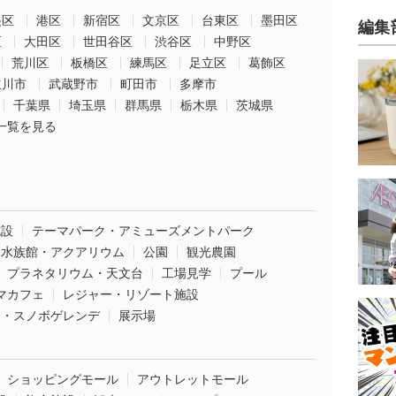
央区
港区
新宿区
文京区
台東区
墨田区
編集
区
大田区
世田谷区
渋谷区
中野区
荒川区
板橋区
練馬区
足立区
葛飾区
立川市
武蔵野市
町田市
多摩市
千葉県
埼玉県
群馬県
栃木県
茨城県
一覧を見る
施設
テーマパーク・アミューズメントパーク
水族館・アクアリウム
公園
観光農園
プラネタリウム・天文台
工場見学
プール
マカフェ
レジャー・リゾート施設
ー・スノボゲレンデ
展示場
ショッピングモール
アウトレットモール