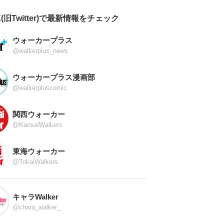
X(旧Twitter)で最新情報をチェック
ウォーカープラス
@walkerplus_news
ウォーカープラス漫画部
@walkerpluscomic
関西ウォーカー
@KansaiWalkers
東海ウォーカー
@TokaiWalkers
キャラWalker
@chara_walker_