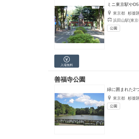
ミニ東京駅やD
東京都
杉並
浜田山駅(東京
公園
入場無料
善福寺公園
緑に囲まれた2
東京都
杉並
公園