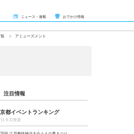
ニュース・連載
おでかけ情報
一覧
アミューズメント
注目情報
京都イベントランキング
7日 9:32更新
75回 江戸趣味納涼大会うえの夏まつり