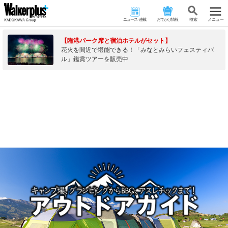
ニュース･連載
おでかけ情報
検 索
メニュー
【臨港パーク席と宿泊ホテルがセット】
花火を間近で堪能できる！「みなとみらいフェスティバ
ル」鑑賞ツアーを販売中