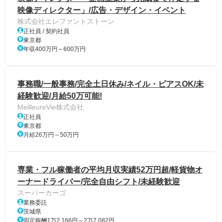
映像ディレクター」/広告・デザイン・イベント
株式会社エレファントストーン
正社員 / 契約社員
東京都
年収400万円～600万円
事務職/一般事務/完全土日休み/ネイル・ピアスOK/未
経験歓迎/月給50万可能!
MeilleureVie株式会社
正社員
東京都
月給26万円～50万円
専業・フル稼働者の平均月収実績52万円超/軽貨物オ
ーナードライバー/完全自由シフト/未経験歓迎
スーパーカーゴ
業務委託
茨城県
固定報酬1万2,166円～2万7,082円