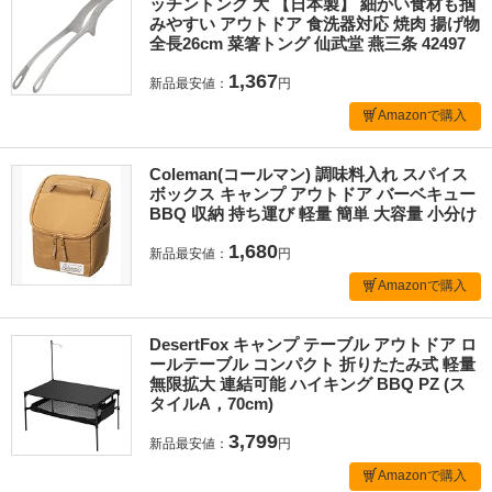
ッチントング 大 【日本製】 細かい食材も掴
みやすい アウトドア 食洗器対応 焼肉 揚げ物
全長26cm 菜箸トング 仙武堂 燕三条 42497
1,367
新品最安値：
円
Amazonで購入
Coleman(コールマン) 調味料入れ スパイス
ボックス キャンプ アウトドア バーベキュー
BBQ 収納 持ち運び 軽量 簡単 大容量 小分け
1,680
新品最安値：
円
Amazonで購入
DesertFox キャンプ テーブル アウトドア ロ
ールテーブル コンパクト 折りたたみ式 軽量
無限拡大 連結可能 ハイキング BBQ PZ (ス
タイルA，70cm)
3,799
新品最安値：
円
Amazonで購入