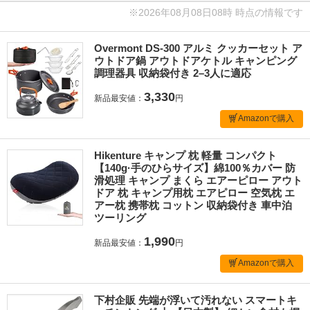
※2026年08月08日08時 時点の情報です
Overmont DS-300 アルミ クッカーセット ア
ウトドア鍋 アウトドアケトル キャンピング
調理器具 収納袋付き 2–3人に適応
3,330
新品最安値：
円
Amazonで購入
Hikenture キャンプ 枕 軽量 コンパクト
【140g·手のひらサイズ】綿100％カバー 防
滑処理 キャンプ まくら エアーピロー アウト
ドア 枕 キャンプ用枕 エアピロー 空気枕 エ
アー枕 携帯枕 コットン 収納袋付き 車中泊
ツーリング
1,990
新品最安値：
円
Amazonで購入
下村企販 先端が浮いて汚れない スマートキ