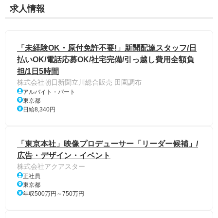
求人情報
「未経験OK・原付免許不要!」新聞配達スタッフ/日
払いOK/電話応募OK/社宅完備/引っ越し費用全額負
担/1日5時間
株式会社朝日新聞立川総合販売 田園調布
アルバイト・パート
東京都
日給8,340円
「東京本社」映像プロデューサー「リーダー候補」/
広告・デザイン・イベント
株式会社アクアスター
正社員
東京都
年収500万円～750万円