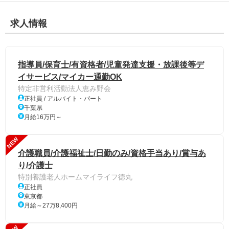
求人情報
指導員/保育士/有資格者/児童発達支援・放課後等デ
イサービス/マイカー通勤OK
特定非営利活動法人恵み野会
正社員 / アルバイト・パート
千葉県
月給16万円～
NEW
介護職員/介護福祉士/日勤のみ/資格手当あり/賞与あ
り/介護士
特別養護老人ホームマイライフ徳丸
正社員
東京都
月給～27万8,400円