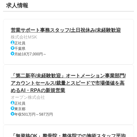
求人情報
営業サポート事務スタッフ/土日祝休み/未経験歓迎
株式会社MSK
正社員
千葉県
月給18万7,000円～
「第二新卒/未経験歓迎」オートメーション事業部門/
アカウントセールス/裁量とスピードで市場価値を高
めるAI・RPAの新規営業
オープン株式会社
正社員
東京都
年収501万円～587万円
「無資格OK」整骨院・整体院での施術スタッフ平均