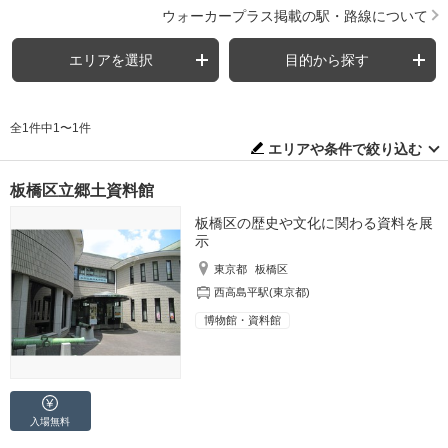
ウォーカープラス掲載の駅・路線について
エリアを選択
目的から探す
全1件中1〜1件
エリアや条件で絞り込む
板橋区立郷土資料館
板橋区の歴史や文化に関わる資料を展
示
東京都
板橋区
西高島平駅(東京都)
博物館・資料館
入場無料