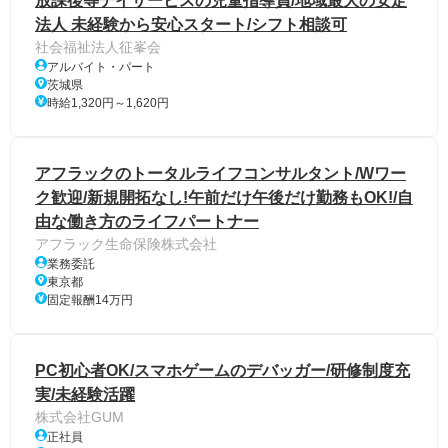
放課後等デイサービスの児童指導員/地域最大の安定
法人 未経験から安心スタート/シフト相談可
社会福祉法人征峯会
アルバイト・パート
茨城県
時給1,320円～1,620円
アフラックのトータルライフコンサルタント/Wワー
ク歓迎/新規開拓なし!午前だけ午後だけ勤務もOK!/自
由な働き方のライフパートナー
アフラック生命保険株式会社
業務委託
東京都
固定報酬14万円
PC初心者OK/スマホゲームのデバッガー/研修制度充
実/未経験活躍
株式会社GUM
正社員