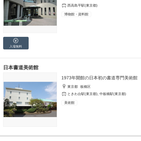
西高島平駅(東京都)
博物館・資料館
入場無料
日本書道美術館
1973年開館の日本初の書道専門美術館
東京都
板橋区
ときわ台駅(東京都)
,
中板橋駅(東京都)
美術館