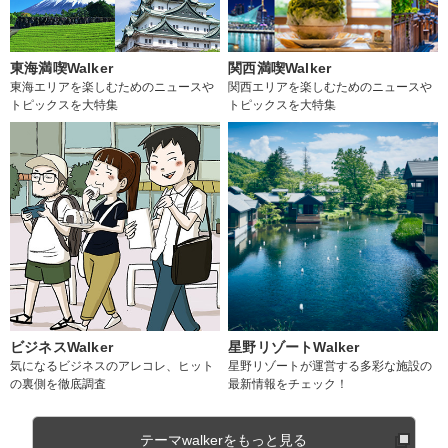
東海満喫Walker
関西満喫Walker
東海エリアを楽しむためのニュースや
関西エリアを楽しむためのニュースや
トピックスを大特集
トピックスを大特集
ビジネスWalker
星野リゾートWalker
気になるビジネスのアレコレ、ヒット
星野リゾートが運営する多彩な施設の
の裏側を徹底調査
最新情報をチェック！
テーマwalkerをもっと見る