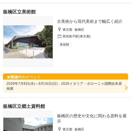
板橋区立美術館
古美術から現代美術まで幅広く紹介
東京都
板橋区
西高島平駅(東京都)
美術館
開催中のイベント
2026年7月8日(水)～8月16日(日)：2026イタリア・ボローニャ国際絵本原
画展
板橋区立郷土資料館
板橋区の歴史や文化に関わる資料を展
示
東京都
板橋区