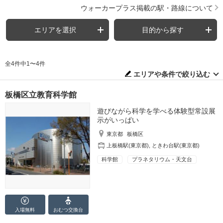
ウォーカープラス掲載の駅・路線について
エリアを選択
目的から探す
全4件中1〜4件
エリアや条件で絞り込む
板橋区立教育科学館
遊びながら科学を学べる体験型常設展
示がいっぱい
東京都
板橋区
上板橋駅(東京都)
,
ときわ台駅(東京都)
科学館
プラネタリウム・天文台
入場無料
おむつ
交換台