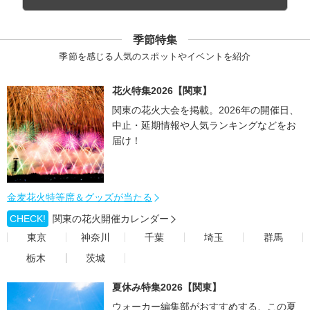
季節特集
季節を感じる人気のスポットやイベントを紹介
花火特集2026【関東】
関東の花火大会を掲載。2026年の開催日、
中止・延期情報や人気ランキングなどをお
届け！
金麦花火特等席＆グッズが当たる
CHECK!
関東の花火開催カレンダー
東京
神奈川
千葉
埼玉
群馬
栃木
茨城
夏休み特集2026【関東】
ウォーカー編集部がおすすめする、この夏