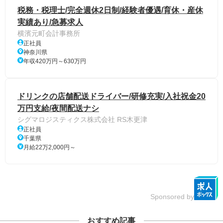
税務・税理士/完全週休2日制/経験者優遇/育休・産休
実績あり/急募求人
横濱元町会計事務所
正社員
神奈川県
年収420万円～630万円
ドリンクの店舗配送ドライバー/研修充実/入社祝金20
万円支給/夜間配送ナシ
シグマロジスティクス株式会社 RS木更津
正社員
千葉県
月給22万2,000円～
Sponsored by
おすすめ記事