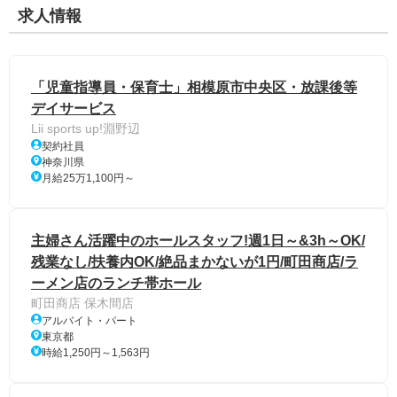
求人情報
「児童指導員・保育士」相模原市中央区・放課後等
デイサービス
Lii sports up!淵野辺
契約社員
神奈川県
月給25万1,100円～
主婦さん活躍中のホールスタッフ!週1日～&3h～OK/
残業なし/扶養内OK/絶品まかないが1円/町田商店/ラ
ーメン店のランチ帯ホール
町田商店 保木間店
アルバイト・パート
東京都
時給1,250円～1,563円