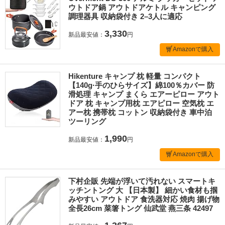
ウトドア鍋 アウトドアケトル キャンピング
調理器具 収納袋付き 2–3人に適応
3,330
新品最安値：
円
Amazonで購入
Hikenture キャンプ 枕 軽量 コンパクト
【140g·手のひらサイズ】綿100％カバー 防
滑処理 キャンプ まくら エアーピロー アウト
ドア 枕 キャンプ用枕 エアピロー 空気枕 エ
アー枕 携帯枕 コットン 収納袋付き 車中泊
ツーリング
1,990
新品最安値：
円
Amazonで購入
下村企販 先端が浮いて汚れない スマートキ
ッチントング 大 【日本製】 細かい食材も掴
みやすい アウトドア 食洗器対応 焼肉 揚げ物
全長26cm 菜箸トング 仙武堂 燕三条 42497