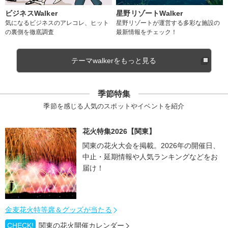
ビジネスWalker
星野リゾートWalker
気になるビジネスのアレコレ、ヒット
星野リゾートが運営する多彩な施設の
の裏側を徹底調査
最新情報をチェック！
テーマwalkerをもっと見る
季節特集
季節を感じる人気のスポットやイベントを紹介
花火特集2026【関東】
関東の花火大会を掲載。2026年の開催日、
中止・延期情報や人気ランキングなどをお
届け！
金麦花火特等席＆グッズが当たる
CHECK!
関東の花火開催カレンダー