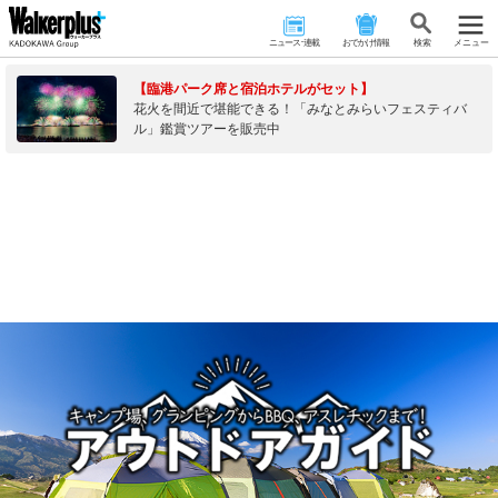
ニュース･連載
おでかけ情報
検 索
メニュー
【臨港パーク席と宿泊ホテルがセット】
花火を間近で堪能できる！「みなとみらいフェスティバ
ル」鑑賞ツアーを販売中