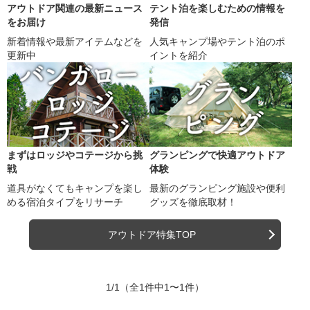
アウトドア関連の最新ニュース
テント泊を楽しむための情報を
をお届け
発信
新着情報や最新アイテムなどを
人気キャンプ場やテント泊のポ
更新中
イントを紹介
まずはロッジやコテージから挑
グランピングで快適アウトドア
戦
体験
道具がなくてもキャンプを楽し
最新のグランピング施設や便利
める宿泊タイプをリサーチ
グッズを徹底取材！
アウトドア特集TOP
1/1
（全1件中1〜1件）