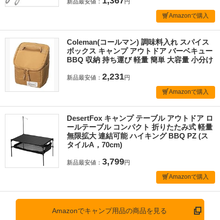
1,367
新品最安値：
円
Amazonで購入
Coleman(コールマン) 調味料入れ スパイス
ボックス キャンプ アウトドア バーベキュー
BBQ 収納 持ち運び 軽量 簡単 大容量 小分け
2,231
新品最安値：
円
Amazonで購入
DesertFox キャンプ テーブル アウトドア ロ
ールテーブル コンパクト 折りたたみ式 軽量
無限拡大 連結可能 ハイキング BBQ PZ (ス
タイルA，70cm)
3,799
新品最安値：
円
Amazonで購入
Amazonでキャンプ用品の商品を見る