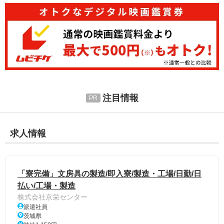
注目情報
求人情報
「寮完備」文房具の製造/即入寮/製造・工場/日勤/日
払い/工場・製造
株式会社京栄センター
派遣社員
茨城県