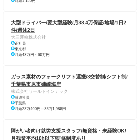
時給1,150円
大型ドライバー/要大型経験/月38.4万保証/地場/1日2
件/週休2日
大三運輸株式会社
正社員
東京都
月給43万円～60万円
ガラス素材のフォークリフト運搬/3交替制/シフト制/
千葉県市原市姉崎海岸
株式会社ワールドインテック
派遣社員
千葉県
月給23万400円～33万1,988円
障がい者向け就労支援スタッフ/無資格・未経験OK/
月残業平均10h以下/研修制度あり