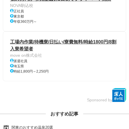
NOVA駒込校
正社員
東京都
年収360万円～
工場内作業/待機寮/日払い/寮費無料/時給1800円/8割
入寮希望者
move on株式会社
派遣社員
埼玉県
時給1,800円～2,250円
Sponsored by
おすすめ記事
関東のおすすめ温泉20選