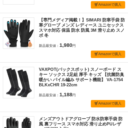
Amazonで購入
【専門メディア掲載！】SIMARI 防寒手袋 防
寒グローブ メンズ レディース ユニセックス
スマホ対応 保温 防水 防風 3M 滑り止め スノ
ボ 冬
1,980
新品最安値：
円
Amazonで購入
VAXPOT(バックスポット) スノーボード ス
キー ソックス 2足組 厚手 キッズ 【抗菌防臭
暖かい パイル編み サポート機能】 VA-1754
BLKxCHR 19-22cm
1,188
新品最安値：
円
Amazonで購入
メンズアウトドアグローブ 防水防寒手袋 防
風 裏フリース スマホ対応 滑り止めPUレザ