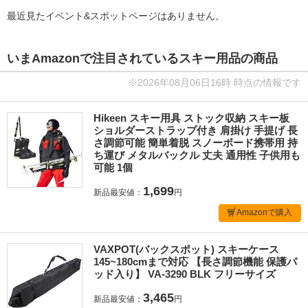
最近見たイベント&スポットページはありません。
いまAmazonで注目されているスキー用品の商品
※2026年08月06日16時 時点の情報です
Hikeen スキー用具 ストック収納 スキー板
ショルダーストラップ付き 肩掛け 手提げ 長
さ調節可能 簡単着脱 スノーボード携帯用 持
ち運び メタルバックル 丈夫 通用性 子供用も
可能 1個
1,699
新品最安値：
円
Amazonで購入
VAXPOT(バックスポット) スキーケース
145~180cmまで対応 【長さ調節機能 保護パ
ッド入り】 VA-3290 BLK フリーサイズ
3,465
新品最安値：
円