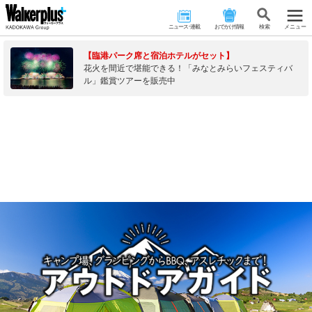
ニュース･連載
おでかけ情報
検 索
メニュー
【臨港パーク席と宿泊ホテルがセット】
花火を間近で堪能できる！「みなとみらいフェスティバ
ル」鑑賞ツアーを販売中