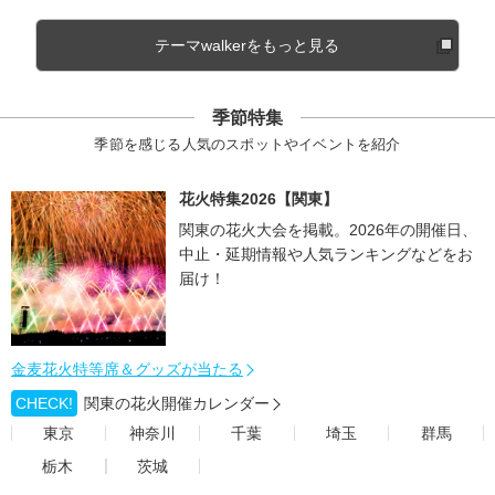
テーマwalkerをもっと見る
季節特集
季節を感じる人気のスポットやイベントを紹介
花火特集2026【関東】
関東の花火大会を掲載。2026年の開催日、
中止・延期情報や人気ランキングなどをお
届け！
金麦花火特等席＆グッズが当たる
CHECK!
関東の花火開催カレンダー
東京
神奈川
千葉
埼玉
群馬
栃木
茨城