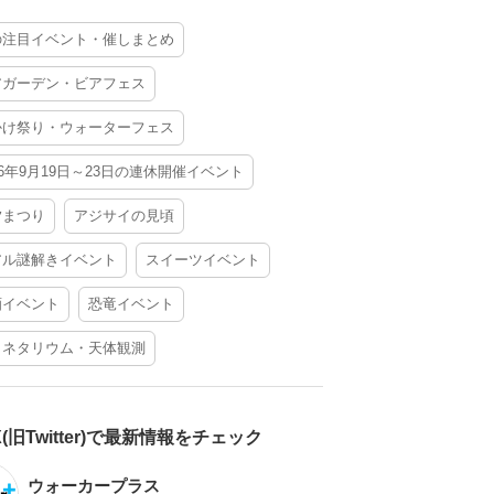
の注目イベント・催しまとめ
アガーデン・ビアフェス
かけ祭り・ウォーターフェス
26年9月19日～23日の連休開催イベント
夕まつり
アジサイの見頃
アル謎解きイベント
スイーツイベント
酒イベント
恐竜イベント
ラネタリウム・天体観測
X(旧Twitter)で最新情報をチェック
ウォーカープラス