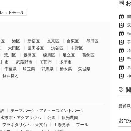
お
レットモール
関
茨
栃
央区
港区
新宿区
文京区
台東区
墨田区
群
区
大田区
世田谷区
渋谷区
中野区
埼
荒川区
板橋区
練馬区
足立区
葛飾区
千
立川市
武蔵野市
町田市
多摩市
東
千葉県
埼玉県
群馬県
栃木県
茨城県
一覧を見る
神
閲
最近見
施設
テーマパーク・アミューズメントパーク
水族館・アクアリウム
公園
観光農園
おで
プラネタリウム・天文台
工場見学
プール