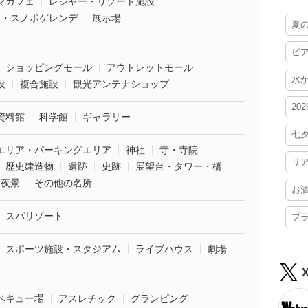
マカフェ
レジャー・リゾート施設
ー・スノボゲレンデ
展示場
夏
ビ
ショッピングモール
アウトレットモール
水
設
複合施設
観光アンテナショップ
20
資料館
科学館
ギャラリー
七
エリア・パーキングエリア
神社
寺・寺院
リ
歴史建造物
遺跡
史跡
展望台・タワー・橋
夜景
その他の名所
お
スパリゾート
プ
スポーツ施設・スタジアム
ライブハウス
劇場
ベキュー場
アスレチック
グランピング