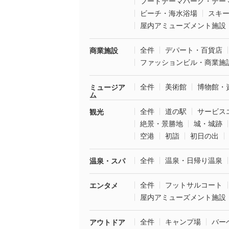
フードテーマパーク・テー
ビーチ・海水浴場
スキ
屋内アミューズメント施設
全件
デパート・百貨店
商業施設
ファッションビル・商業施
全件
美術館
博物館・
ミュージア
ム
全件
道の駅
サービス
観光
絶景・景勝地
城・城跡
空港
初詣
初日の出
全件
温泉・日帰り温泉
温泉・スパ
全件
フットサルコート
エンタメ
屋内アミューズメント施設
全件
キャンプ場
バー
アウトドア