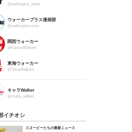
@walkerplus_news
ウォーカープラス漫画部
@walkerpluscomic
関西ウォーカー
@KansaiWalkers
東海ウォーカー
@TokaiWalkers
キャラWalker
@chara_walker_
部イチオシ
スヌーピーたちの最新ニュース