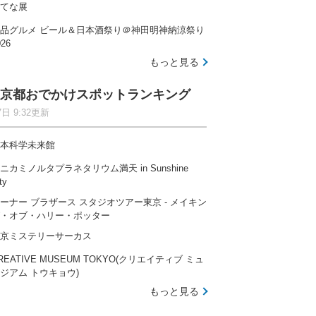
てな展
品グルメ ビール＆日本酒祭り＠神田明神納涼祭り
026
もっと見る
京都おでかけスポットランキング
7日 9:32更新
本科学未来館
ニカミノルタプラネタリウム満天 in Sunshine
ty
ーナー ブラザース スタジオツアー東京 ‐ メイキン
・オブ・ハリー・ポッター
京ミステリーサーカス
REATIVE MUSEUM TOKYO(クリエイティブ ミュ
ジアム トウキョウ)
もっと見る