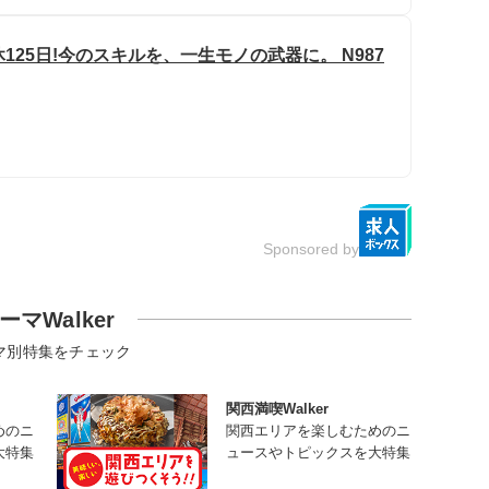
125日!今のスキルを、一生モノの武器に。 N987
Sponsored by
ーマWalker
マ別特集をチェック
関西満喫Walker
めのニ
関西エリアを楽しむためのニ
大特集
ュースやトピックスを大特集