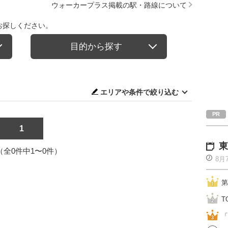
ウォーカープラス掲載の駅・路線について
お探しください。
目的から探す
エリアや条件で絞り込む
1
東
1（全0件中1〜0件）
8月
第
T
「