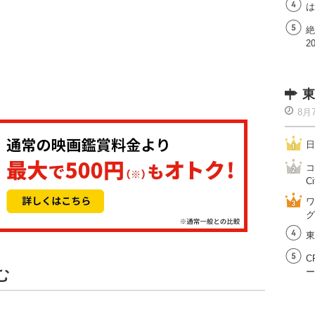
は
絶
2
東
8月
日
コ
Ci
ワ
グ
東
C
む
ー