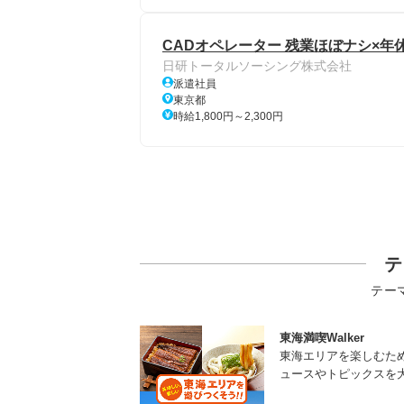
CADオペレーター 残業ほぼナシ×年休
日研トータルソーシング株式会社
派遣社員
東京都
時給1,800円～2,300円
テ
テー
東海満喫Walker
東海エリアを楽しむた
ュースやトピックスを