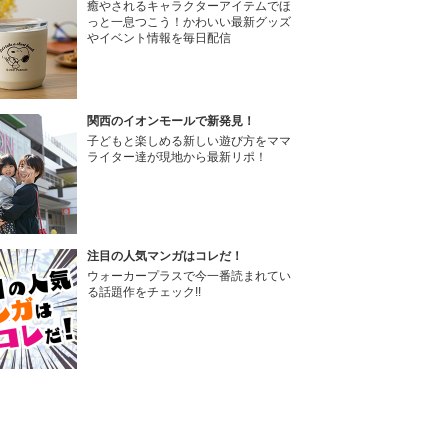
癒やされるキャラクターアイテムでほ
っと一息つこう！かわいい最新グッズ
やイベント情報を毎日配信
関西のイオンモールで新発見！
子どもと楽しめる新しい遊び方をママ
ライター達が現地から最新リポ！
注目の人気マンガはコレだ！
ウォーカープラスで今一番読まれてい
る話題作をチェック!!