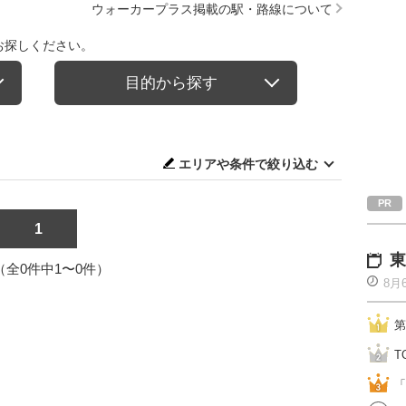
ウォーカープラス掲載の駅・路線について
お探しください。
目的から探す
エリアや条件で絞り込む
1
東
1（全0件中1〜0件）
8月
第
T
「