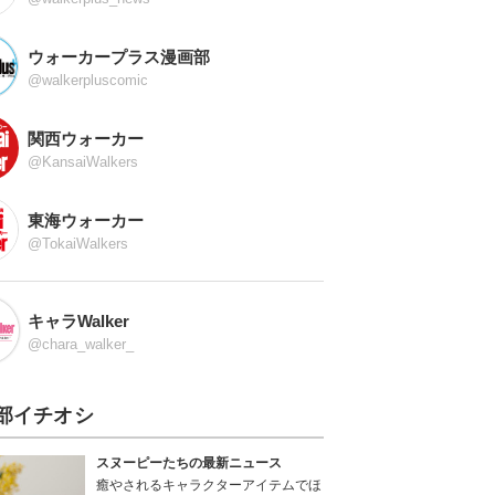
ウォーカープラス漫画部
@walkerpluscomic
関西ウォーカー
@KansaiWalkers
東海ウォーカー
@TokaiWalkers
キャラWalker
@chara_walker_
部イチオシ
スヌーピーたちの最新ニュース
癒やされるキャラクターアイテムでほ