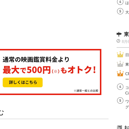
は
大
東
8月
日
東
C
ー
コ
Ci
ワ
グ
む
お