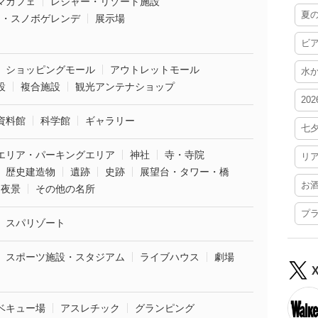
マカフェ
レジャー・リゾート施設
夏
ー・スノボゲレンデ
展示場
ビ
ショッピングモール
アウトレットモール
水
設
複合施設
観光アンテナショップ
20
資料館
科学館
ギャラリー
七
エリア・パーキングエリア
神社
寺・寺院
リ
歴史建造物
遺跡
史跡
展望台・タワー・橋
お
夜景
その他の名所
プ
スパリゾート
スポーツ施設・スタジアム
ライブハウス
劇場
ベキュー場
アスレチック
グランピング