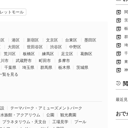
レットモール
関
茨
栃
群
央区
港区
新宿区
文京区
台東区
墨田区
埼
区
大田区
世田谷区
渋谷区
中野区
千
荒川区
板橋区
練馬区
足立区
葛飾区
立川市
武蔵野市
町田市
多摩市
東
千葉県
埼玉県
群馬県
栃木県
茨城県
神
一覧を見る
閲
最近見
施設
テーマパーク・アミューズメントパーク
おで
水族館・アクアリウム
公園
観光農園
プラネタリウム・天文台
工場見学
プール