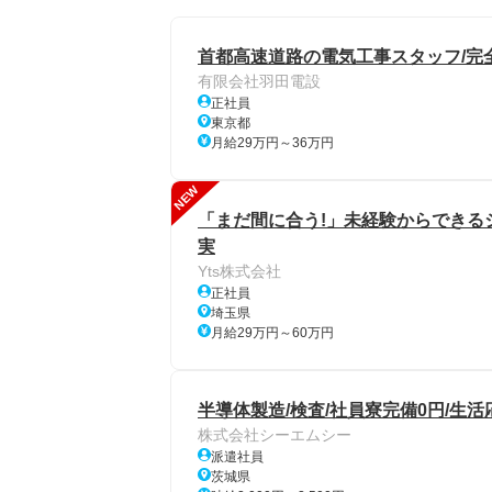
首都高速道路の電気工事スタッフ/完全
有限会社羽田電設
正社員
東京都
月給29万円～36万円
NEW
「まだ間に合う!」未経験からできる
実
Yts株式会社
正社員
埼玉県
月給29万円～60万円
半導体製造/検査/社員寮完備0円/生活
株式会社シーエムシー
派遣社員
茨城県