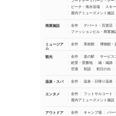
フードテーマパーク・テー
ビーチ・海水浴場
スキ
屋内アミューズメント施設
全件
デパート・百貨店
商業施設
ファッションビル・商業施
全件
美術館
博物館・
ミュージア
ム
全件
道の駅
サービス
観光
絶景・景勝地
城・城跡
空港
初詣
初日の出
全件
温泉・日帰り温泉
温泉・スパ
全件
フットサルコート
エンタメ
屋内アミューズメント施設
全件
キャンプ場
バー
アウトドア