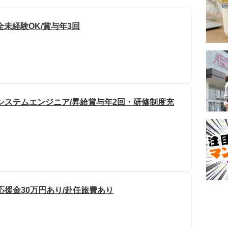
未経験OK/賞与年3回
システムエンジニア/昇給賞与年2回・研修制度充
応援金30万円あり/赴任旅費あり