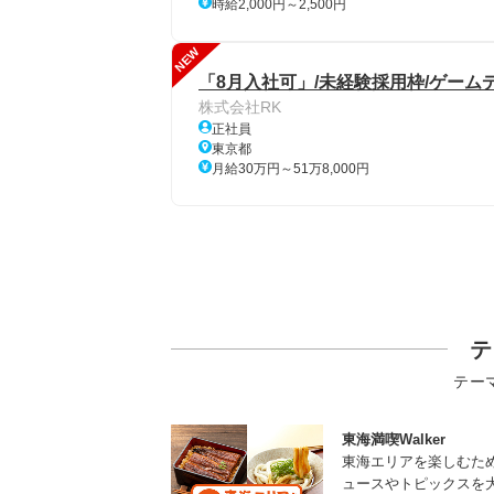
時給2,000円～2,500円
NEW
「8月入社可」/未経験採用枠/ゲーム
株式会社RK
正社員
東京都
月給30万円～51万8,000円
テ
テー
東海満喫Walker
東海エリアを楽しむた
ュースやトピックスを