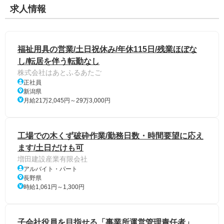
求人情報
福祉用具の営業/土日祝休み/年休115日/残業ほぼな
し/転居を伴う転勤なし
株式会社はあとふるあたご
正社員
新潟県
月給21万2,045円～29万3,000円
工場での木くず破砕作業/勤務日数・時間要望に応え
ます/土日だけも可
増田建設産業有限会社
アルバイト・パート
長野県
時給1,061円～1,300円
子会社役員を目指せる「事業所運営管理責任者」