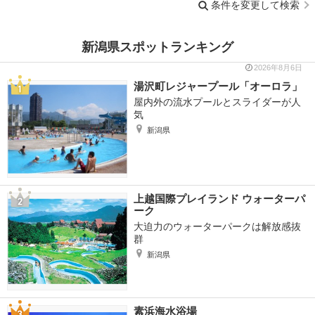
条件を変更して検索
新潟県スポットランキング
2026年8月6日
湯沢町レジャープール「オーロラ」
屋内外の流水プールとスライダーが人
気
新潟県
上越国際プレイランド ウォーターパ
ーク
大迫力のウォーターパークは解放感抜
群
新潟県
素浜海水浴場