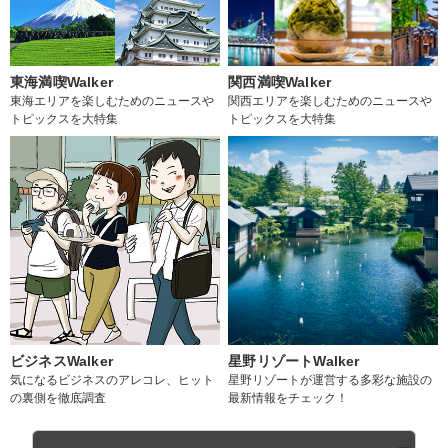
東海満喫Walker
関西満喫Walker
東海エリアを楽しむためのニュースや
関西エリアを楽しむためのニュースや
トピックスを大特集
トピックスを大特集
ビジネスWalker
星野リゾートWalker
気になるビジネスのアレコレ、ヒット
星野リゾートが運営する多彩な施設の
の裏側を徹底調査
最新情報をチェック！