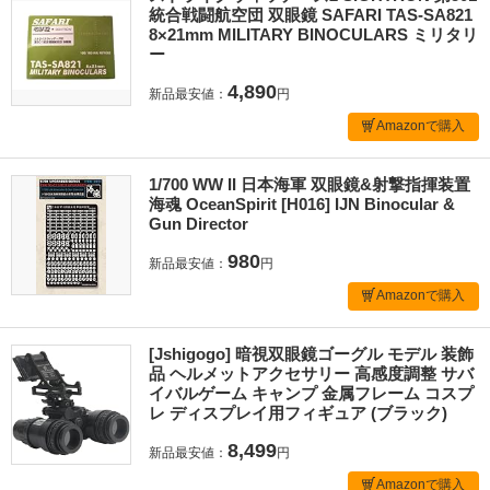
統合戦闘航空団 双眼鏡 SAFARI TAS-SA821
8×21mm MILITARY BINOCULARS ミリタリ
ー
4,890
新品最安値：
円
Amazonで購入
1/700 WW II 日本海軍 双眼鏡&射撃指揮装置
海魂 OceanSpirit [H016] IJN Binocular &
Gun Director
980
新品最安値：
円
Amazonで購入
[Jshigogo] 暗視双眼鏡ゴーグル モデル 装飾
品 ヘルメットアクセサリー 高感度調整 サバ
イバルゲーム キャンプ 金属フレーム コスプ
レ ディスプレイ用フィギュア (ブラック)
8,499
新品最安値：
円
Amazonで購入