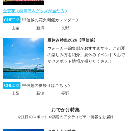
金麦花火特等席＆グッズが当たる
CHECK!
甲信越の花火開催カレンダー
山梨
新潟
長野
夏休み特集2026【甲信越】
ウォーカー編集部がおすすめする、この夏
の楽しみ方を紹介。夏休みイベント＆おで
かけスポット情報が盛りだくさん！
CHECK!
甲信越の夏祭りはこちら
山梨
新潟
長野
おでかけ特集
今注目のスポットや話題のアクティビティ情報をお届け