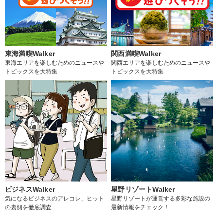
東海満喫Walker
関西満喫Walker
東海エリアを楽しむためのニュースや
関西エリアを楽しむためのニュースや
トピックスを大特集
トピックスを大特集
ビジネスWalker
星野リゾートWalker
気になるビジネスのアレコレ、ヒット
星野リゾートが運営する多彩な施設の
の裏側を徹底調査
最新情報をチェック！