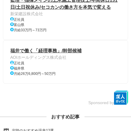
監理・指揮メインの土木施工管理技士/年間休日131
日/土日祝休み/セコカンの働き方を本気で変える
新栄建設株式会社
正社員
富山県
月給33万円～73万円
福井で働く「経理事務」/幹部候補
AOIホールディングス株式会社
正社員
福井県
月給26万6,800円～50万円
Sponsored by
おすすめ記事
北陸のおすすめ温泉12選