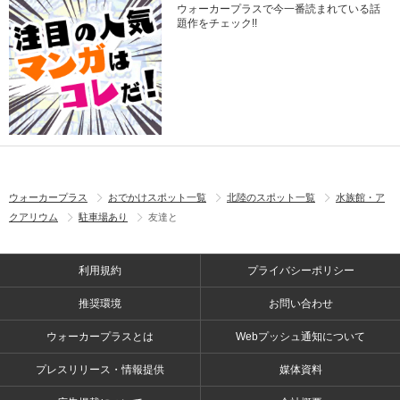
ウォーカープラスで今一番読まれている話
題作をチェック!!
ウォーカープラス
おでかけスポット一覧
北陸のスポット一覧
水族館・ア
クアリウム
駐車場あり
友達と
利用規約
プライバシーポリシー
推奨環境
お問い合わせ
ウォーカープラスとは
Webプッシュ通知について
プレスリリース・情報提供
媒体資料