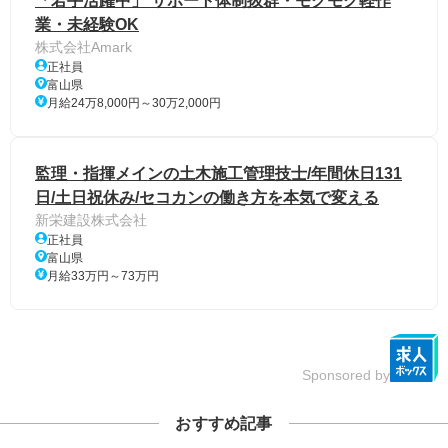
「若手活躍中」 サポート体制抜群・モクモク軽作
業・未経験OK
株式会社Amark
正社員
富山県
月給24万8,000円～30万2,000円
監理・指揮メインの土木施工管理技士/年間休日131
日/土日祝休み/セコカンの働き方を本気で変える
新栄建設株式会社
正社員
富山県
月給33万円～73万円
Sponsored by
おすすめ記事