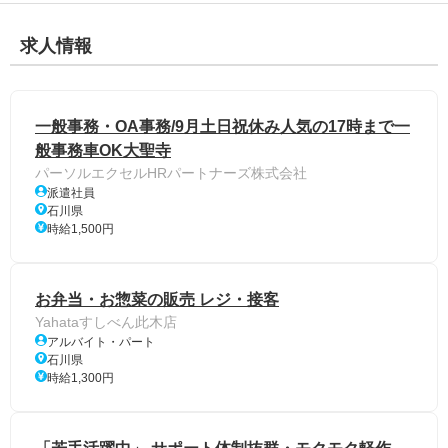
求人情報
一般事務・OA事務/9月土日祝休み人気の17時まで一
般事務車OK大聖寺
パーソルエクセルHRパートナーズ株式会社
派遣社員
石川県
時給1,500円
お弁当・お惣菜の販売 レジ・接客
Yahataすしべん此木店
アルバイト・パート
石川県
時給1,300円